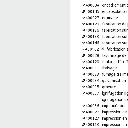
400084
encadrement d
400145
encapsulation 
400027
étamage
400129
fabrication d
400136
fabrication s
400133
fabrication s
400146
fabrication su
400102
fabrication 
400028
façonnage de 
400120
foulage d'étof
400031
fraisage
400033
fumage d'alim
400034
galvanisation
400035
gravure
400037
ignifugation [
ignifugation de
400036
imperméabilisa
400022
impression de
400127
impression en
400113
impression en 