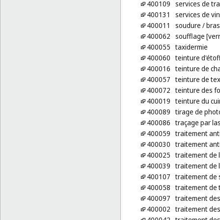
400109
services de t
400131
services de vin
400011
soudure
/ bra
400062
soufflage [verr
400055
taxidermie
400060
teinture d'étof
400016
teinture de c
400057
teinture de tex
400072
teinture des f
400019
teinture du cui
400089
tirage de pho
400086
traçage par la
400059
traitement ant
400030
traitement ant
400025
traitement de 
400039
traitement de l
400107
traitement de 
400058
traitement de t
400097
traitement des
400002
traitement de
400042
traitement de