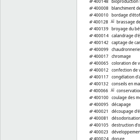
400148
bioproduction
400008
blanchiment de
400010
bordage d'éto
400128
brassage de
400139
broyage du bé
400014
calandrage d'é
400142
captage de ca
400099
chaudronnerie
400017
chromage
400065
coloration de 
400012
confection de
400117
congélation d'
400132
conseils en mat
400066
conservatio
400100
coulage des m
400095
décapage
400021
découpage d'é
400081
désodorisation 
400105
destruction d'
400023
développement
400024
dorure