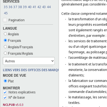
SERVICES
généralement pas considérée 
35
36
37
38
39
40
41
42
43
44
45
Cette classe comprend notamm
-
la transformation d'un ob
Pagination
leurs propriétés essentiel
LANGUE
sont également rangés en 
Anglais
d'entretien, par exemple 
Français
-
les services de traitemen
ou d'un objet quelconque 
Anglais/Français
façonnage, au polissage 
Français/Anglais
-
l'assemblage de matériaux
-
le traitement et la transf
minoterie, la conservation
LIENS VERS DES OFFICES DES MARQUES
MODE DE VUE
d'aliments;
-
la fabrication sur command
Plat
offices exigeant toutefois 
MONTRER
commande d'automobiles;
Notes explicatives
-
le matelassage, les service
N° de base
textiles.
NCLPUB
v5.0.3