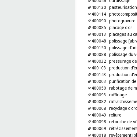
400046
ourdissage
400130
pasteurisation
400114
photocomposit
400090
photogravure
400085
placage d'or
400013
placages au c
400048
polissage [abr
400150
polissage d'art
400088
polissage du v
400032
pressurage de 
400103
production d'é
400143
production d'é
400003
purification de 
400050
rabotage de m
400093
raffinage
400082
rafraîchissemen
400068
recyclage d'or
400049
reliure
400098
retouche de v
400069
rétrécissement
400018
revêtement [p