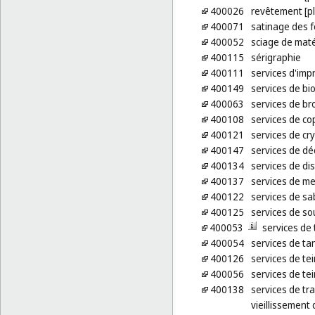
400026
revêtement [pl
400071
satinage des f
400052
sciage de mat
400115
sérigraphie
400111
services d'imp
400149
services de bi
400063
services de br
400108
services de cop
400121
services de cr
400147
services de dé
400134
services de dist
400137
services de me
400122
services de sa
400125
services de s
400053
services de 
400054
services de ta
400126
services de tei
400056
services de tei
400138
services de tr
vieillissement