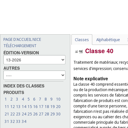
PAGE D'ACCUEIL NICE
Classes
Alphabétique
TÉLÉCHARGEMENT
Classe 40
ÉDITION-VERSION
Traitement de matériaux; recycl
AUTRES
services d'impression; conserv
Note explicative
La classe 40 comprend essentie
INDEX DES CLASSES
ou de la production mécanique
PRODUITS
compris les services de fabric
1
2
3
4
5
6
7
8
9
10
fabrication de produits est co
compte d'une tierce personne, 
11
12
13
14
15
16
17
18
19
20
fabrication n'est pas réalisé
21
22
23
24
25
26
27
28
29
30
exigences ou au cahier des charg
31
32
33
34
commerciale principale du fabri
commercialisé auprès de tiers p