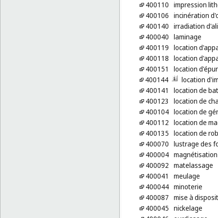
400110
impression lit
400106
incinération d
400140
irradiation d'a
400040
laminage
400119
location d'app
400118
location d'appa
400151
location d'épur
400144
location d'i
400141
location de ba
400123
location de ch
400104
location de gén
400112
location de ma
400135
location de rob
400070
lustrage des f
400004
magnétisation
400092
matelassage
400041
meulage
400044
minoterie
400087
mise à disposi
400045
nickelage