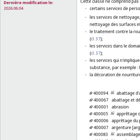
Cette classe ne comprend pas
Dernière modification le:
2026.06.04
-
certains services de perso
-
les services de nettoyage,
nettoyage des surfaces in
-
le traitement contre la rou
(
cl. 37
);
-
les services dans le domai
(
cl. 37
);
-
les services qui n'impliqu
substance, par exemple : l
-
la décoration de nourriture
400094
abattage d
400067
abattage et dé
400001
abrasion
400005
apprêtage d
400006
apprêtage du 
400007
argenture [ar
400083
assemblage 