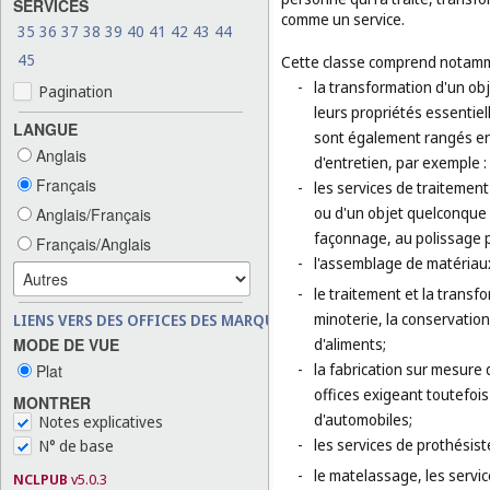
SERVICES
comme un service.
35
36
37
38
39
40
41
42
43
44
45
Cette classe comprend notamm
-
la transformation d'un ob
Pagination
leurs propriétés essentiel
LANGUE
sont également rangés en 
Anglais
d'entretien, par exemple 
Français
-
les services de traitemen
ou d'un objet quelconque 
Anglais/Français
façonnage, au polissage 
Français/Anglais
-
l'assemblage de matériaux
-
le traitement et la transf
minoterie, la conservation
LIENS VERS DES OFFICES DES MARQUES
MODE DE VUE
d'aliments;
-
la fabrication sur mesure 
Plat
offices exigeant toutefois
MONTRER
d'automobiles;
Notes explicatives
-
les services de prothésist
N° de base
-
le matelassage, les service
NCLPUB
v5.0.3