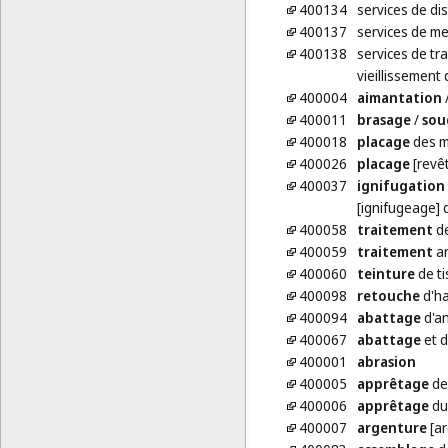
400134
services de dist
400137
services de me
400138
services de tr
vieillissement
400004
aimantation
400011
brasage
/
sou
400018
placage
des m
400026
placage
[revêt
400037
ignifugation
[ignifugeage] 
400058
traitement
de
400059
traitement
an
400060
teinture
de ti
400098
retouche
d'ha
400094
abattage
d'a
400067
abattage
et d
400001
abrasion
400005
apprêtage
de 
400006
apprêtage
du
400007
argenture
[ar