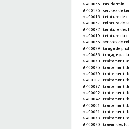
400055
taxidermie
400126
services de
te
400016
teinture
de c
400057
teinture
de te
400072
teinture
des 
400019
teinture
du cu
400056
services de
te
400089
tirage
de pho
400086
traçage
par l
400030
traitement
an
400025
traitement
de
400039
traitement
de
400107
traitement
de
400097
traitement
de
400002
traitement
de
400042
traitement
de
400061
traitement
du
400091
traitement
du
400038
traitement
po
400020
travail
des fo