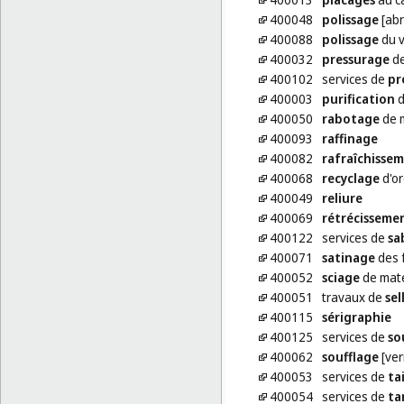
400048
polissage
[abr
400088
polissage
du v
400032
pressurage
de
400102
services de
pr
400003
purification
d
400050
rabotage
de 
400093
raffinage
400082
rafraîchisse
400068
recyclage
d'or
400049
reliure
400069
rétrécisseme
400122
services de
sa
400071
satinage
des 
400052
sciage
de mat
400051
travaux de
sel
400115
sérigraphie
400125
services de
so
400062
soufflage
[ver
400053
services de
ta
400054
services de
ta