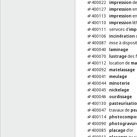
400022
impression
de
400127
impression
en
400113
impression
en
400110
impression
li
400111
services d'
imp
400106
incinération
d
400087
mise à disposit
400040
laminage
400070
lustrage
des f
400112
location de
ma
400092
matelassage
400041
meulage
400044
minoterie
400045
nickelage
400046
ourdissage
400130
pasteurisati
400047
travaux de
pe
400114
photocompos
400090
photogravur
400085
placage
d'or
400013
placages
au c