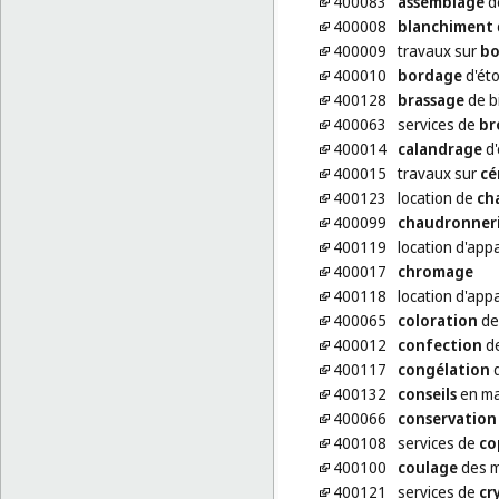
400083
assemblage
d
400008
blanchiment
400009
travaux sur
bo
400010
bordage
d'éto
400128
brassage
de bi
400063
services de
br
400014
calandrage
d'
400015
travaux sur
cé
400123
location de
ch
400099
chaudronner
400119
location d'app
400017
chromage
400118
location d'app
400065
coloration
de 
400012
confection
de
400117
congélation
d
400132
conseils
en mat
400066
conservation
400108
services de
co
400100
coulage
des 
400121
services de
cr