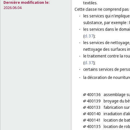
Dernière modification le:
textiles.
2026.06.04
Cette classe ne comprend pas
-
les services qui n'impliqu
substance, par exemple : l
-
les services dans le domai
(
cl. 37
);
-
les services de nettoyage,
nettoyage des surfaces in
-
le traitement contre la rou
(
cl. 37
);
-
certains services de perso
-
la décoration de nourriture
400136
assemblage s
400139
broyage du bé
400133
fabrication su
400140
irradiation d'a
400141
location de ba
400135
location de rob