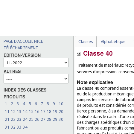
PAGE D'ACCUEIL NICE
Classes
Alphabétique
TÉLÉCHARGEMENT
Classe 40
ÉDITION-VERSION
Traitement de matériaux; recycl
AUTRES
services d'impression; conserv
Note explicative
La classe 40 comprend essentie
INDEX DES CLASSES
ou de la production mécanique
PRODUITS
compris les services de fabrica
1
2
3
4
5
6
7
8
9
10
de produits est considérée com
tierce personne, à sa demande e
11
12
13
14
15
16
17
18
19
20
réalisée dans le cadre d'une 
21
22
23
24
25
26
27
28
29
30
des charges spécifiques d'un cli
31
32
33
34
fabricant ou aux produits comme
personne qui l'a traité, transf