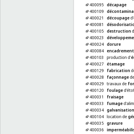
400095
décapage
400109
décontamina
400021
découpage
d'
400081
désodorisati
400105
destruction
d
400023
développeme
400024
dorure
400084
encadrement
400103
production d'
é
400027
étamage
400129
fabrication
d
400028
façonnage
de
400029
travaux de
fo
400120
foulage
d'éto
400031
fraisage
400033
fumage
d'ali
400034
galvanisatio
400104
location de
gé
400035
gravure
400036
imperméabili