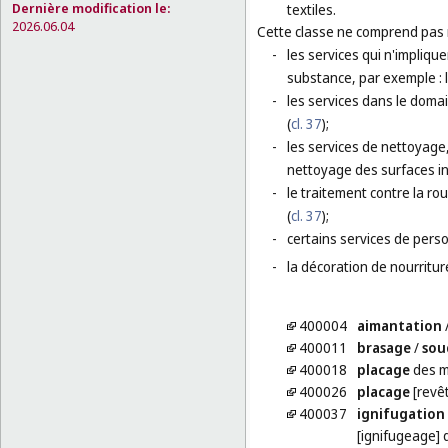
Dernière modification le:
textiles.
2026.06.04
Cette classe ne comprend pas
-
les services qui n'impliqu
substance, par exemple : l
-
les services dans le domai
(
cl. 37
);
-
les services de nettoyage,
nettoyage des surfaces in
-
le traitement contre la rou
(
cl. 37
);
-
certains services de perso
-
la décoration de nourriture
400004
aimantation
400011
brasage
/
sou
400018
placage
des m
400026
placage
[revêt
400037
ignifugation
[ignifugeage] 