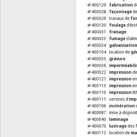
400129
fabrication
d
400028
façonnage
de
400029
travaux de
fo
400120
foulage
d'éto
400031
fraisage
400033
fumage
d'ali
400034
galvanisatio
400104
location de
gé
400035
gravure
400036
imperméabili
400022
impression
de
400127
impression
en
400113
impression
en
400110
impression
li
400111
services d'
imp
400106
incinération
d
400087
mise à disposit
400040
laminage
400070
lustrage
des f
400112
location de
ma