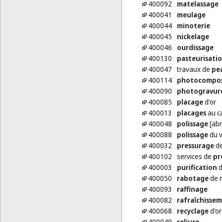
400092
matelassage
400041
meulage
400044
minoterie
400045
nickelage
400046
ourdissage
400130
pasteurisati
400047
travaux de
pe
400114
photocompos
400090
photogravur
400085
placage
d'or
400013
placages
au c
400048
polissage
[abr
400088
polissage
du v
400032
pressurage
de
400102
services de
pr
400003
purification
d
400050
rabotage
de 
400093
raffinage
400082
rafraîchisse
400068
recyclage
d'or
400049
reliure