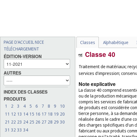
PAGE D'ACCUEIL NICE
Classes
Alphabétique
TÉLÉCHARGEMENT
Classe 40
ÉDITION-VERSION
Traitement de matériaux; recycl
AUTRES
services d'impression; conserv
Note explicative
La classe 40 comprend essentie
INDEX DES CLASSES
ou de la production mécanique
PRODUITS
compris les services de fabrica
1
2
3
4
5
6
7
8
9
10
de produits est considérée com
tierce personne, à sa demande e
11
12
13
14
15
16
17
18
19
20
réalisée dans le cadre d'une 
21
22
23
24
25
26
27
28
29
30
des charges spécifiques d'un cli
31
32
33
34
fabricant ou aux produits comme
personne qui l'a traité, transf