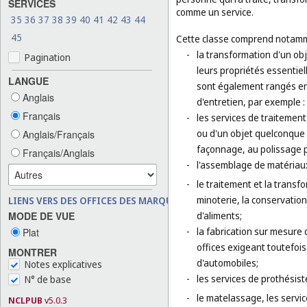
SERVICES
comme un service.
35
36
37
38
39
40
41
42
43
44
45
Cette classe comprend notamm
-
la transformation d'un ob
Pagination
leurs propriétés essentiel
LANGUE
sont également rangés en 
Anglais
d'entretien, par exemple 
Français
-
les services de traitemen
ou d'un objet quelconque 
Anglais/Français
façonnage, au polissage 
Français/Anglais
-
l'assemblage de matériaux
-
le traitement et la transf
minoterie, la conservation
LIENS VERS DES OFFICES DES MARQUES
MODE DE VUE
d'aliments;
-
la fabrication sur mesure 
Plat
offices exigeant toutefois
MONTRER
d'automobiles;
Notes explicatives
-
les services de prothésist
N° de base
-
le matelassage, les service
NCLPUB
v5.0.3