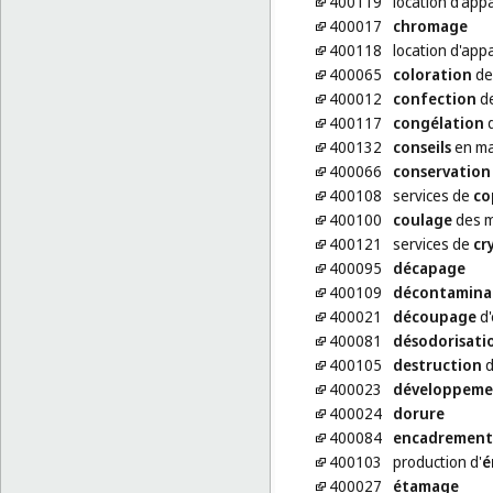
400119
location d'app
400017
chromage
400118
location d'app
400065
coloration
des
400012
confection
de
400117
congélation
d
400132
conseils
en mat
400066
conservation
400108
services de
co
400100
coulage
des 
400121
services de
cr
400095
décapage
400109
décontamina
400021
découpage
d'
400081
désodorisati
400105
destruction
d
400023
développeme
400024
dorure
400084
encadrement
400103
production d'
é
400027
étamage