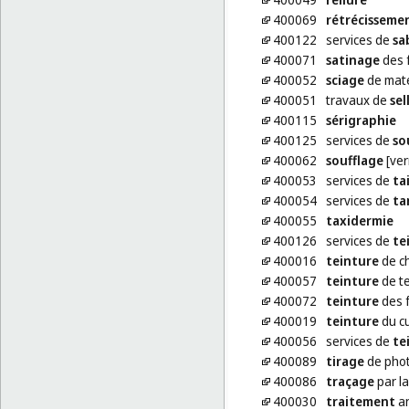
400069
rétrécisseme
400122
services de
sa
400071
satinage
des 
400052
sciage
de mat
400051
travaux de
sel
400115
sérigraphie
400125
services de
so
400062
soufflage
[ver
400053
services de
ta
400054
services de
ta
400055
taxidermie
400126
services de
te
400016
teinture
de c
400057
teinture
de te
400072
teinture
des 
400019
teinture
du cu
400056
services de
te
400089
tirage
de pho
400086
traçage
par l
400030
traitement
an