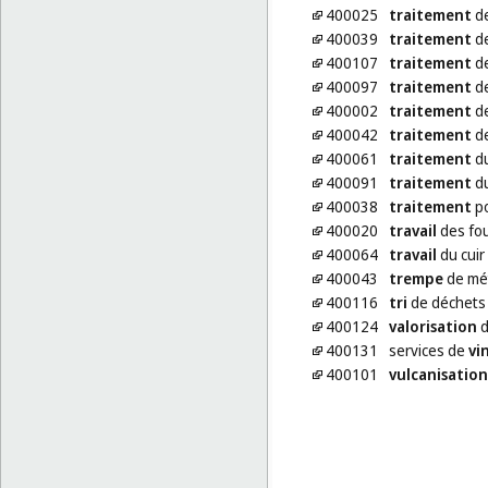
400025
traitement
de
400039
traitement
de
400107
traitement
de
400097
traitement
de
400002
traitement
de
400042
traitement
de
400061
traitement
du
400091
traitement
du
400038
traitement
po
400020
travail
des fo
400064
travail
du cuir
400043
trempe
de mé
400116
tri
de déchets 
400124
valorisation
d
400131
services de
vi
400101
vulcanisation