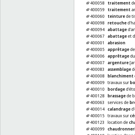
400058
traitement
de
400059
traitement
an
400060
teinture
de ti
400098
retouche
d'ha
400094
abattage
d'a
400067
abattage
et d
400001
abrasion
400005
apprêtage
de 
400006
apprêtage
du
400007
argenture
[ar
400083
assemblage
d
400008
blanchiment
400009
travaux sur
bo
400010
bordage
d'éto
400128
brassage
de bi
400063
services de
br
400014
calandrage
d'
400015
travaux sur
cé
400123
location de
ch
400099
chaudronner