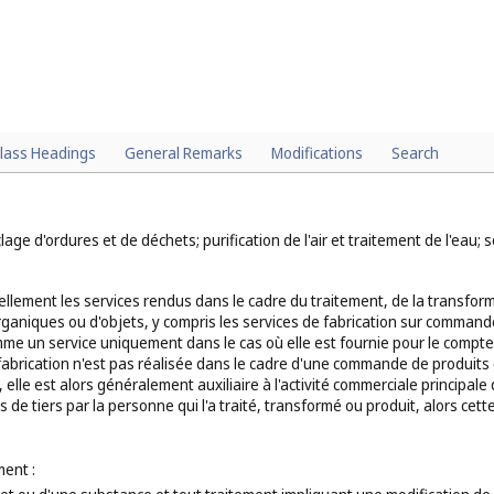
lass Headings
General Remarks
Modifications
Search
age d'ordures et de déchets; purification de l'air et traitement de l'eau;
llement les services rendus dans le cadre du traitement, de la transfo
aniques ou d'objets, y compris les services de fabrication sur commande.
me un service uniquement dans le cas où elle est fournie pour le compt
a fabrication n'est pas réalisée dans le cadre d'une commande de produi
, elle est alors généralement auxiliaire à l'activité commerciale principal
s de tiers par la personne qui l'a traité, transformé ou produit, alors c
ent :