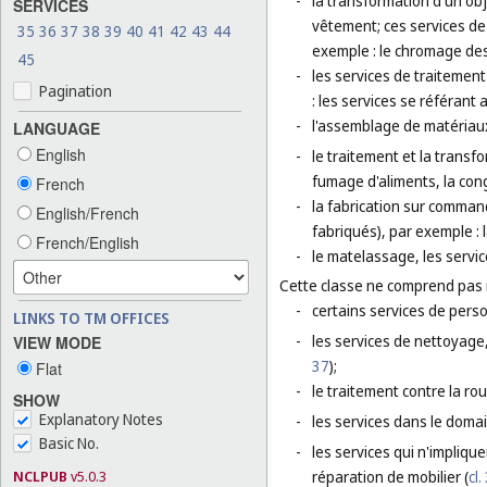
-
la transformation d'un obj
SERVICES
vêtement; ces services de
35
36
37
38
39
40
41
42
43
44
exemple : le chromage des
45
-
les services de traitemen
Pagination
: les services se référan
-
l'assemblage de matériaux
LANGUAGE
English
-
le traitement et la transf
fumage d'aliments, la cong
French
-
la fabrication sur command
English/French
fabriqués), par exemple :
French/English
-
le matelassage, les service
Cette classe ne comprend pas
-
certains services de perso
LINKS TO TM OFFICES
-
les services de nettoyage,
VIEW MODE
37
);
Flat
-
le traitement contre la rou
SHOW
Explanatory Notes
-
les services dans le domai
Basic No.
-
les services qui n'impliqu
NCLPUB
v5.0.3
réparation de mobilier (
cl.