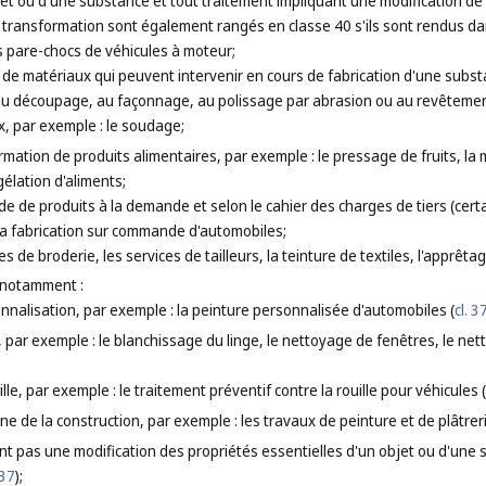
et ou d'une substance et tout traitement impliquant une modification de l
 transformation sont également rangés en classe 40 s'ils sont rendus dan
 pare-chocs de véhicules à moteur;
t de matériaux qui peuvent intervenir en cours de fabrication d'une subs
t au découpage, au façonnage, au polissage par abrasion ou au revêtemen
, par exemple : le soudage;
ormation de produits alimentaires, par exemple : le pressage de fruits, la
élation d'aliments;
e de produits à la demande et selon le cahier des charges de tiers (certai
 la fabrication sur commande d'automobiles;
s de broderie, les services de tailleurs, la teinture de textiles, l'apprêtag
 notamment :
nnalisation, par exemple : la peinture personnalisée d'automobiles (
cl. 3
 par exemple : le blanchissage du linge, le nettoyage de fenêtres, le ne
ille, par exemple : le traitement préventif contre la rouille pour véhicules (
ne de la construction, par exemple : les travaux de peinture et de plâtreri
ent pas une modification des propriétés essentielles d'un objet ou d'une 
 37
);