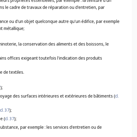
eurs propriétés essentielles, par exemple : la teinture d'un
s le cadre de travaux de réparation ou d'entretien, par
tance ou d'un objet quelconque autre qu'un édifice, par exemple
t métallique;
 minoterie, la conservation des aliments et des boissons, le
ns offices exigeant toutefois l'indication des produits
e de textiles.
7
);
ttoyage des surfaces intérieures et extérieures de bâtiments (
cl.
cl. 37
);
e (
cl. 37
);
substance, par exemple : les services d'entretien ou de