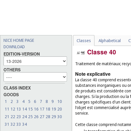
NICE HOME PAGE
Classes
Alphabetical
C
DOWNLOAD
Classe 40
EDITION-VERSION
Traitement de matériaux; recycl
OTHERS
Note explicative
La classe 40 comprend essentie
substances inorganiques ou org
CLASS INDEX
de produits est considérée com
GOODS
charges. Si la production ou l
1
2
3
4
5
6
7
8
9
10
charges spécifiques d'un client
l'objet est commercialisé auprè
11
12
13
14
15
16
17
18
19
20
service.
21
22
23
24
25
26
27
28
29
30
31
32
33
34
Cette classe comprend notamm