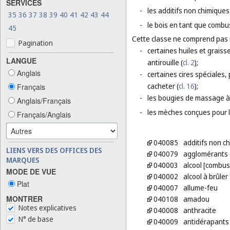
SERVICES
-
les additifs non chimiques
35
36
37
38
39
40
41
42
43
44
-
le bois en tant que combus
45
Cette classe ne comprend pas
Pagination
-
certaines huiles et graisse
LANGUE
antirouille (
cl. 2
);
Anglais
-
certaines cires spéciales, 
cacheter (
cl. 16
);
Français
-
les bougies de massage à
Anglais/Français
-
les mèches conçues pour l
Français/Anglais
040085
additifs non c
LIENS VERS DES OFFICES DES
040079
agglomérants 
MARQUES
040003
alcool [combus
MODE DE VUE
040002
alcool à brûler
Plat
040007
allume-feu
MONTRER
040108
amadou
Notes explicatives
040008
anthracite
N° de base
040009
antidérapants 