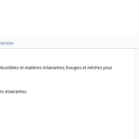
hercher
 combustibles et matières éclairantes; bougies et mèches pour
es éclairantes.