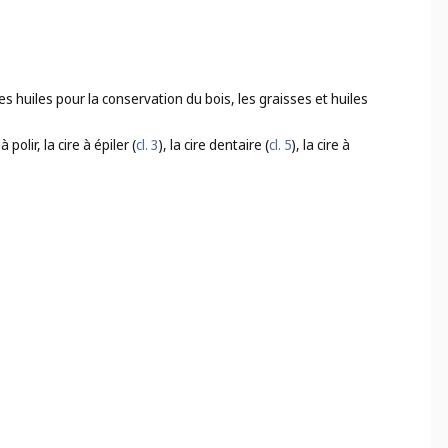
 les huiles pour la conservation du bois, les graisses et huiles
à polir, la cire à épiler (
cl. 3
), la cire dentaire (
cl. 5
), la cire à