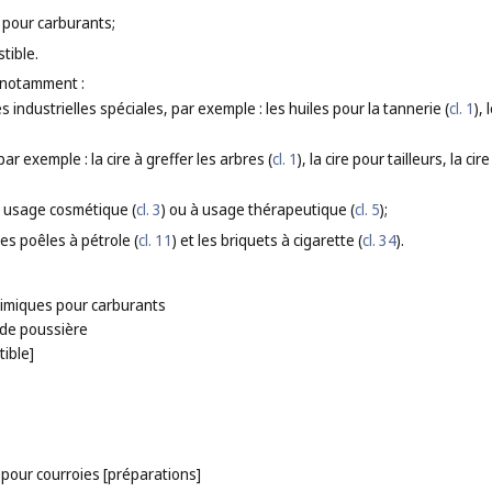
 pour carburants;
tible.
 notamment :
s industrielles spéciales, par exemple : les huiles pour la tannerie (
cl. 1
),
par exemple : la cire à greffer les arbres (
cl. 1
), la cire pour tailleurs, la cire 
 usage cosmétique (
cl. 3
) ou à usage thérapeutique (
cl. 5
);
es poêles à pétrole (
cl. 11
) et les briquets à cigarette (
cl. 34
).
himiques pour carburants
de poussière
tible]
pour courroies [préparations]