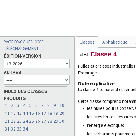
PAGE D'ACCUEIL NICE
Classes
Alphabétique
TÉLÉCHARGEMENT
Classe 4
ÉDITION-VERSION
Huiles et graisses industrielles
AUTRES
l'éclairage.
Note explicative
La classe 4 comprend essentiell
INDEX DES CLASSES
PRODUITS
Cette classe comprend notamm
1
2
3
4
5
6
7
8
9
10
-
les huiles pour la conserv
11
12
13
14
15
16
17
18
19
20
-
les cires brutes, les cires 
21
22
23
24
25
26
27
28
29
30
-
l'énergie électrique;
31
32
33
34
-
les carburants pour moteu