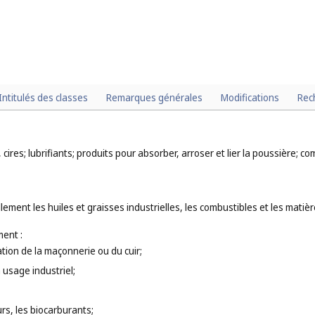
Intitulés des classes
Remarques générales
Modifications
Rec
, cires; lubrifiants; produits pour absorber, arroser et lier la poussière;
ement les huiles et graisses industrielles, les combustibles et les matièr
ent :
ation de la maçonnerie ou du cuir;
à usage industriel;
rs, les biocarburants;