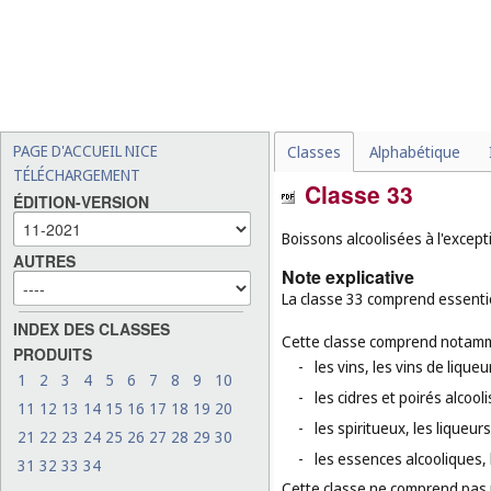
PAGE D'ACCUEIL NICE
Classes
Alphabétique
TÉLÉCHARGEMENT
Classe 33
ÉDITION-VERSION
Boissons alcoolisées à l'except
AUTRES
Note explicative
La classe 33 comprend essentie
INDEX DES CLASSES
Cette classe comprend notamm
PRODUITS
-
les vins, les vins de liqueu
1
2
3
4
5
6
7
8
9
10
-
les cidres et poirés alcooli
11
12
13
14
15
16
17
18
19
20
-
les spiritueux, les liqueurs
21
22
23
24
25
26
27
28
29
30
-
les essences alcooliques, l
31
32
33
34
Cette classe ne comprend pas