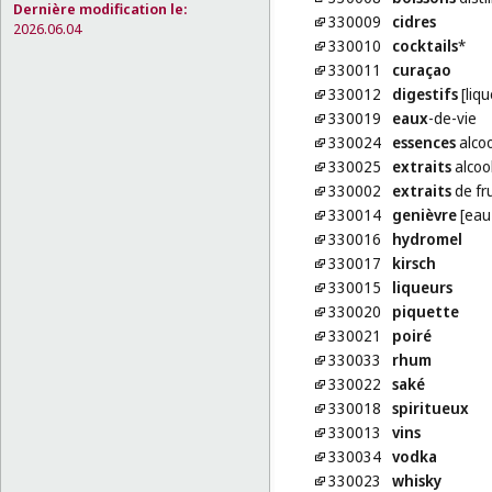
Dernière modification le:
330009
cidres
2026.06.04
330010
cocktails
*
330011
curaçao
330012
digestifs
[liqu
330019
eaux
-de-vie
330024
essences
alcoo
330025
extraits
alcoo
330002
extraits
de fru
330014
genièvre
[eau
330016
hydromel
330017
kirsch
330015
liqueurs
330020
piquette
330021
poiré
330033
rhum
330022
saké
330018
spiritueux
330013
vins
330034
vodka
330023
whisky