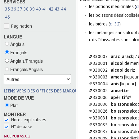
SERVICES
-
les potions médicinales (
cl
35
36
37
38
39
40
41
42
43
44
-
les boissons désalcoolisée
45
-
les bières (
cl. 32
);
Pagination
-
les mélanges sans alcool u
LANGUE
rafraîchissantes sans alco
Anglais
Français
330007
arac
[
arac
k]
/
Anglais/Français
330001
alcool
de men
Français/Anglais
330032
alcool
de riz
330003
amers
[liqueur
330004
anis
[liqueur]
330005
anisette
LIENS VERS DES OFFICES DES MARQUES
330006
apéritifs
*
MODE DE VUE
330036
boissons
alcoo
Plat
330026
boissons
alcoo
MONTRER
330031
boissons
alcoo
Notes explicatives
330035
boissons
alcoo
N° de base
330037
boissons
d'alc
NCLPUB
v5.0.3
330008
boissons
disti