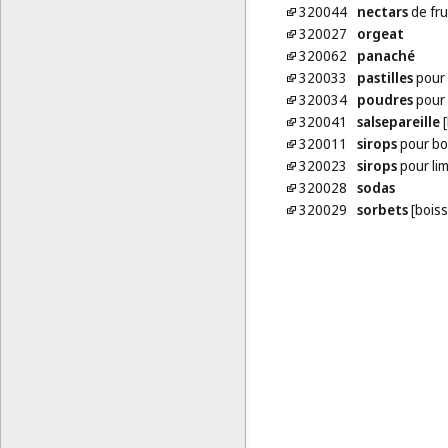
320044
nectars
de fru
320027
orgeat
320062
panaché
320033
pastilles
pour 
320034
poudres
pour 
320041
salsepareille
[
320011
sirops
pour bo
320023
sirops
pour li
320028
sodas
320029
sorbets
[boiss