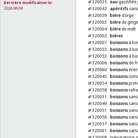
320035
eau
gazéifiée 
Dernière modification le:
2026.06.04
320042
apéritifs
sans
320059
bière
d'orge
320003
bière
de ging
320004
bière
de malt
320002
bières
320007
boissons
à bas
320055
boissons
à bas
320053
boissons
à bas
320006
boissons
de fr
320060
boissons
éner
320045
boissons
isot
320054
boissons
proté
320058
boissons
rafra
320031
boissons
sans 
320049
boissons
sans 
320051
boissons
sans 
320056
boissons
sans 
320057
boissons
sans 
320061
boissons
sans 
320008
préparations p