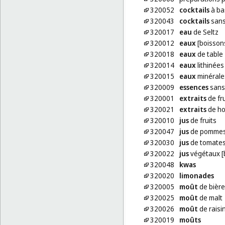
320052
cocktails
à ba
320043
cocktails
sans
320017
eau
de Seltz
320012
eaux
[boisson
320018
eaux
de table
320014
eaux
lithinées
320015
eaux
minérale
320009
essences
sans 
320001
extraits
de fru
320021
extraits
de hou
320010
jus
de fruits
320047
jus
de pomme
320030
jus
de tomates
320022
jus
végétaux [
320048
kwas
320020
limonades
320005
moût
de bière
320025
moût
de malt
320026
moût
de raisi
320019
moûts