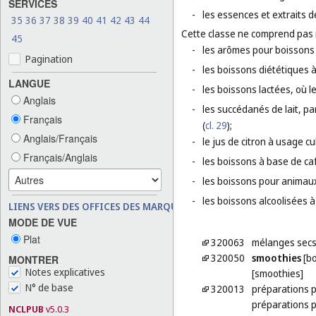
SERVICES
-
les essences et extraits d
35
36
37
38
39
40
41
42
43
44
Cette classe ne comprend pas
45
-
les arômes pour boissons e
Pagination
-
les boissons diététiques 
LANGUE
-
les boissons lactées, où le
Anglais
-
les succédanés de lait, par 
Français
(
cl. 29
);
Anglais/Français
-
le jus de citron à usage cu
Français/Anglais
-
les boissons à base de caf
-
les boissons pour animau
-
les boissons alcoolisées à 
LIENS VERS DES OFFICES DES MARQUES
MODE DE VUE
Plat
320063
mélanges secs 
320050
smoothies
[bo
MONTRER
Notes explicatives
[smoothies]
N° de base
320013
préparations po
préparations po
NCLPUB
v5.0.3