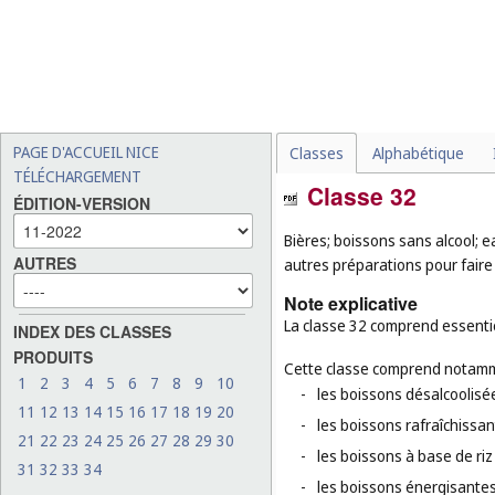
PAGE D'ACCUEIL NICE
Classes
Alphabétique
TÉLÉCHARGEMENT
Classe 32
ÉDITION-VERSION
Bières; boissons sans alcool; e
AUTRES
autres préparations pour faire
Note explicative
La classe 32 comprend essentie
INDEX DES CLASSES
PRODUITS
Cette classe comprend notamm
1
2
3
4
5
6
7
8
9
10
-
les boissons désalcoolisé
11
12
13
14
15
16
17
18
19
20
-
les boissons rafraîchissan
21
22
23
24
25
26
27
28
29
30
-
les boissons à base de riz
31
32
33
34
-
les boissons énergisantes