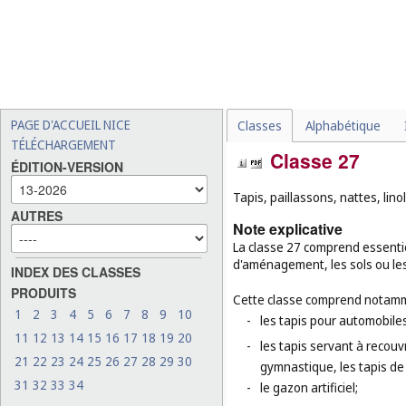
PAGE D'ACCUEIL NICE
Classes
Alphabétique
TÉLÉCHARGEMENT
Classe 27
ÉDITION-VERSION
Tapis, paillassons, nattes, lin
AUTRES
Note explicative
La classe 27 comprend essentie
d'aménagement, les sols ou les
INDEX DES CLASSES
PRODUITS
Cette classe comprend notamm
1
2
3
4
5
6
7
8
9
10
-
les tapis pour automobiles
11
12
13
14
15
16
17
18
19
20
-
les tapis servant à recouvr
21
22
23
24
25
26
27
28
29
30
gymnastique, les tapis de
31
32
33
34
-
le gazon artificiel;