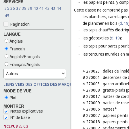
SERVICES
-
les papiers peints, y compr
35
36
37
38
39
40
41
42
43
44
Cette classe ne comprend pas
45
-
les planchers, carrelages 
de plancher en bois (
cl. 19
Pagination
-
les tapis chauffés électri
LANGUE
-
les géotextiles (
cl. 19
);
Anglais
-
les tapis pour parcs pour 
Français
-
les tentures murales en ma
Anglais/Français
Français/Anglais
270023
dalles de lino
270001
descentes de b
270003
gazon artificiel
LIENS VERS DES OFFICES DES MARQUES
270008
gratte-pieds [
MODE DE VUE
270017
nattes de cord
Plat
270009
nattes de ros
MONTRER
270006
nattes*
Notes explicatives
270007
papiers peints
N° de base
270018
papiers peints 
NCLPUB
v5.0.3
270002
revêtements d