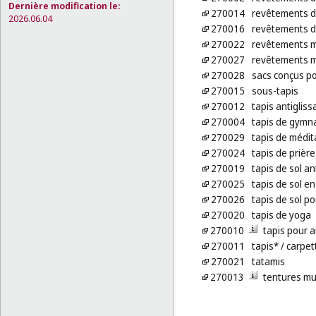
Dernière modification le:
270014
revêtements de
2026.06.04
270016
revêtements de
270022
revêtements m
270027
revêtements mu
270028
sacs conçus po
270015
sous-tapis
270012
tapis antigliss
270004
tapis de gymn
270029
tapis de médit
270024
tapis de prière
270019
tapis de sol a
270025
tapis de sol e
270026
tapis de sol po
270020
tapis de yoga
270010
tapis pour 
270011
tapis*
/ carpet
270021
tatamis
270013
tentures mu