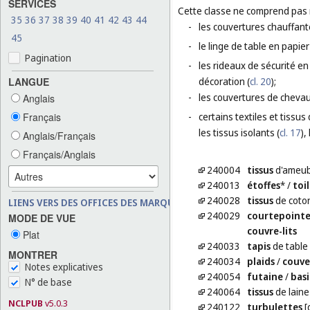
SERVICES
Cette classe ne comprend pas
35
36
37
38
39
40
41
42
43
44
-
les couvertures chauffant
45
-
le linge de table en papier
Pagination
-
les rideaux de sécurité en
LANGUE
décoration (
cl. 20
);
-
les couvertures de chevau
Anglais
Français
-
certains textiles et tissus
les tissus isolants (
cl. 17
),
Anglais/Français
Français/Anglais
240004
tissus
d'ameub
240013
étoffes
*
/
toi
240028
tissus
de coto
LIENS VERS DES OFFICES DES MARQUES
240029
courtepointe
MODE DE VUE
couvre-lits
Plat
240033
tapis
de table
MONTRER
240034
plaids
/
couve
Notes explicatives
240054
futaine
/
basi
N° de base
240064
tissus
de laine
NCLPUB
v5.0.3
240122
turbulettes
[