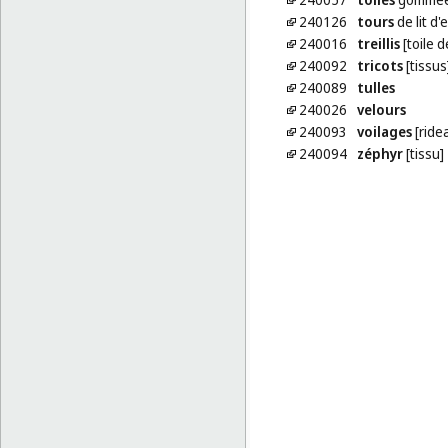
240126
tours
de lit d'e
240016
treillis
[toile 
240092
tricots
[tissus
240089
tulles
240026
velours
240093
voilages
[ride
240094
zéphyr
[tissu]