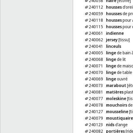
240058
haire
[étoffe]
240112
housses
d'orei
240059
housses
de pr
240118
housses
pour a
240115
housses
pour 
240061
indienne
240062
jersey
[tissu]
240041
linceuls
240005
linge
de bain à
240068
linge
de lit
240071
linge
de mais
240070
linge
de table
240069
linge
ouvré
240073
marabout
[ét
240081
matières
plast
240077
moleskine
[ti
240078
mouchoirs
de 
240127
mousseline
[t
240079
moustiquaire
240123
nids
d'ange
240082
portières
[rid