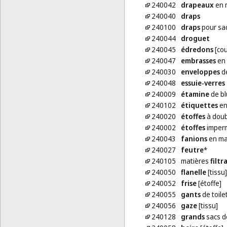
240042
drapeaux
en m
240040
draps
240100
draps
pour sa
240044
droguet
240045
édredons
[cou
240047
embrasses
en 
240030
enveloppes
d
240048
essuie-verres
240009
étamine
de bl
240102
étiquettes
en
240020
étoffes
à doub
240002
étoffes
imperm
240043
fanions
en mat
240027
feutre
*
240105
matières
filtr
240050
flanelle
[tissu]
240052
frise
[étoffe]
240055
gants
de toile
240056
gaze
[tissu]
240128
grands
sacs d