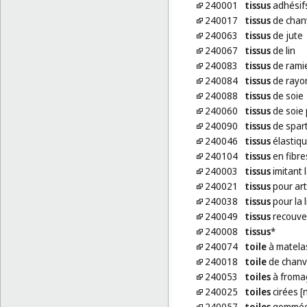
240001
tissus
adhésifs
240017
tissus
de chan
240063
tissus
de jute
240067
tissus
de lin
240083
tissus
de rami
240084
tissus
de rayo
240088
tissus
de soie
240060
tissus
de soie 
240090
tissus
de spar
240046
tissus
élastiq
240104
tissus
en fibre
240003
tissus
imitant 
240021
tissus
pour art
240038
tissus
pour la 
240049
tissus
recouver
240008
tissus
*
240074
toile
à matela
240018
toile
de chanv
240053
toiles
à froma
240025
toiles
cirées [
240057
toiles
gommées