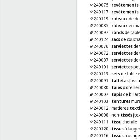
240075
revêtements
240117
revêtements
240119
rideaux
de dou
240085
rideaux
en mat
240097
ronds
de table
240124
sacs
de couch
240076
serviettes
de 
240072
serviettes
de t
240087
serviettes
de t
240101
serviettes
pou
240113
sets
de table e
240091
taffetas
[tissu
240080
taies
d'oreiller
240007
tapis
de billar
240103
tentures
mura
240012
matières
texti
240098
non-
tissés
[tex
240111
tissu
chenillé
240120
tissus
à lange
240116
tissus
à usage 