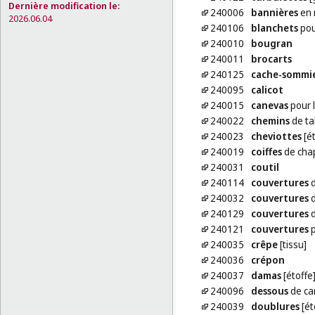
Dernière modification le:
240006
bannières
en 
2026.06.04
240106
blanchets
pou
240010
bougran
240011
brocarts
240125
cache-sommi
240095
calicot
240015
canevas
pour l
240022
chemins
de ta
240023
cheviottes
[ét
240019
coiffes
de cha
240031
coutil
240114
couvertures
d
240032
couvertures
d
240129
couvertures
d
240121
couvertures
p
240035
crêpe
[tissu]
240036
crépon
240037
damas
[étoffe
240096
dessous
de car
240039
doublures
[ét