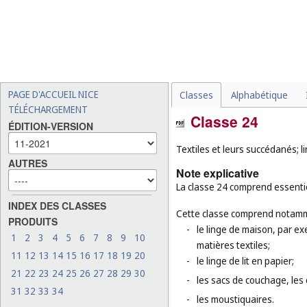
PAGE D'ACCUEIL NICE
Classes
Alphabétique
TÉLÉCHARGEMENT
Classe 24
ÉDITION-VERSION
Textiles et leurs succédanés; l
AUTRES
Note explicative
La classe 24 comprend essenti
INDEX DES CLASSES
Cette classe comprend notamm
PRODUITS
-
le linge de maison, par exe
1
2
3
4
5
6
7
8
9
10
matières textiles;
11
12
13
14
15
16
17
18
19
20
-
le linge de lit en papier;
21
22
23
24
25
26
27
28
29
30
-
les sacs de couchage, les
31
32
33
34
-
les moustiquaires.