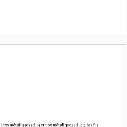
 liens métalliques (
cl. 6
) et non métalliques (
cl. 22
), les fils