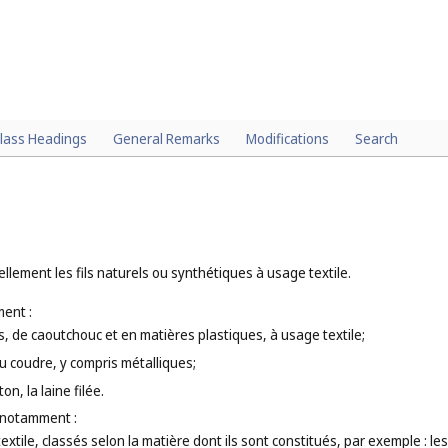
lass Headings
General Remarks
Modifications
Search
lement les fils naturels ou synthétiques à usage textile.
ent :
ues, de caoutchouc et en matières plastiques, à usage textile;
 ou coudre, y compris métalliques;
ton, la laine filée.
 notamment :
textile, classés selon la matière dont ils sont constitués, par exemple : les