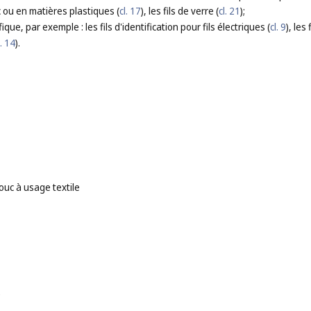
 ou en matières plastiques (
cl. 17
), les fils de verre (
cl. 21
);
ique, par exemple : les fils d'identification pour fils électriques (
cl. 9
), les
l. 14
).
ouc à usage textile
e