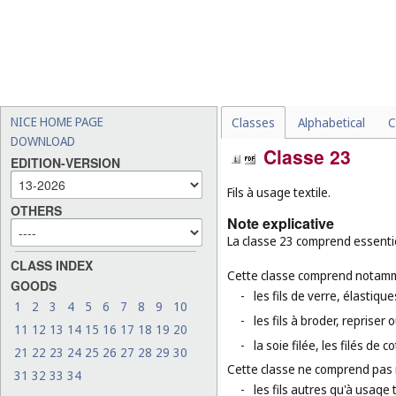
NICE HOME PAGE
Classes
Alphabetical
C
DOWNLOAD
Classe 23
EDITION-VERSION
Fils à usage textile.
OTHERS
Note explicative
La classe 23 comprend essentiel
CLASS INDEX
Cette classe comprend notamm
GOODS
-
les fils de verre, élastiq
1
2
3
4
5
6
7
8
9
10
-
les fils à broder, repriser
11
12
13
14
15
16
17
18
19
20
-
la soie filée, les filés de co
21
22
23
24
25
26
27
28
29
30
Cette classe ne comprend pas
31
32
33
34
-
les fils autres qu'à usage 