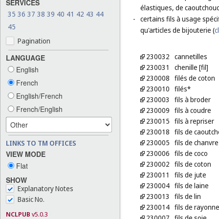
SERVICES
élastiques, de caoutchouc
35
36
37
38
39
40
41
42
43
44
-
certains fils à usage spécif
45
qu'articles de bijouterie (
c
Pagination
230032
cannetilles
LANGUAGE
230031
chenille [fil]
English
230008
filés de coton
French
230010
filés*
English/French
230003
fils à broder
French/English
230009
fils à coudre
230015
fils à repriser
230018
fils de caoutch
230005
fils de chanvre
LINKS TO TM OFFICES
230006
fils de coco
VIEW MODE
230002
fils de coton
Flat
230011
fils de jute
SHOW
230004
fils de laine
Explanatory Notes
230013
fils de lin
Basic No.
230014
fils de rayonn
NCLPUB
v5.0.3
230007
fils de soie