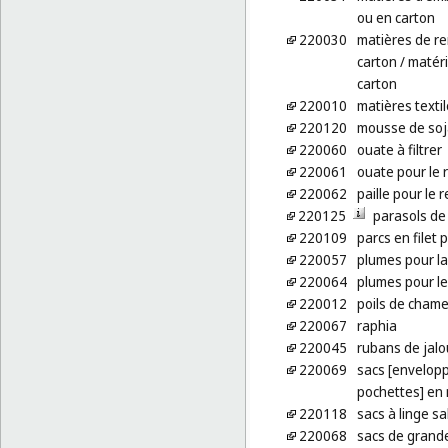
ou en carton
220030
matières de re
carton
/ matéri
carton
220010
matières texti
220120
mousse de soj
220060
ouate à filtrer
220061
ouate pour le
220062
paille pour le
220125
parasols de
220109
parcs en filet p
220057
plumes pour la 
220064
plumes pour l
220012
poils de cham
220067
raphia
220045
rubans de jalo
220069
sacs [envelopp
pochettes] en 
220118
sacs à linge sa
220068
sacs de grande