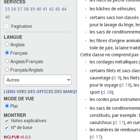
SERVICES
-
les bâches de véhicules;
35
36
37
38
39
40
41
42
43
44
45
-
certains sacs non classés p
pour le lavage du linge, l
Pagination
-
les sacs de conditionneme
LANGUE
-
les fibres d'origine animal
Anglais
toile de jute, la laine trai
Français
Cette classe ne comprend pas
Anglais/Français
-
les cordages métalliques (
Français/Anglais
-
certains filets et sacs cla
sauvetage (
cl. 9
), les fil
pour le voyage (
cl. 18
), le
LIENS VERS DES OFFICES DES MARQUES
sport (
cl. 28
);
MODE DE VUE
-
les cordes pour instrumen
Plat
-
les sacs de conditionnemen
MONTRER
constitués, par exemple :
Notes explicatives
caoutchouc (
cl. 17
), en cuir
N° de base
-
les matières de rembourra
(
cl. 17
);
NCLPUB
v5.0.3