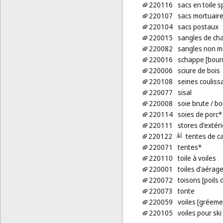
220116
sacs en toile 
220107
sacs mortuair
220104
sacs postaux
220015
sangles de ch
220082
sangles non m
220016
schappe [bour
220006
sciure de bois
220108
seines couliss
220077
sisal
220008
soie brute
/ bo
220114
soies de porc*
220111
stores d'extéri
220122
tentes de c
220071
tentes*
220110
toile à voiles
220001
toiles d'aérag
220072
toisons [poils 
220073
tonte
220059
voiles [gréeme
220105
voiles pour ski 