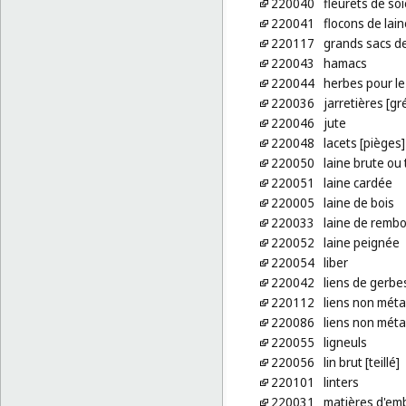
220040
fleurets de soi
220041
flocons de lain
220117
grands sacs de
220043
hamacs
220044
herbes pour l
220036
jarretières [g
220046
jute
220048
lacets [pièges]
220050
laine brute ou 
220051
laine cardée
220005
laine de bois
220033
laine de remb
220052
laine peignée
220054
liber
220042
liens de gerbe
220112
liens non méta
220086
liens non méta
220055
ligneuls
220056
lin brut [teillé]
220101
linters
220031
matières d'emb