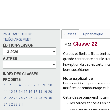
PAGE D'ACCUEIL NICE
Classes
Alphabétique
TÉLÉCHARGEMENT
Classe 22
ÉDITION-VERSION
Cordes et ficelles; filets; tent
AUTRES
grande contenance pour le tra
l'exception du papier, carton, 
leurs succédanés.
INDEX DES CLASSES
Note explicative
PRODUITS
La classe 22 comprend essentiel
1
2
3
4
5
6
7
8
9
10
matières de rembourrage et les
11
12
13
14
15
16
17
18
19
20
Cette classe comprend notamm
21
22
23
24
25
26
27
28
29
30
-
les cordes et ficelles en f
31
32
33
34
-
les filets de pêche commer