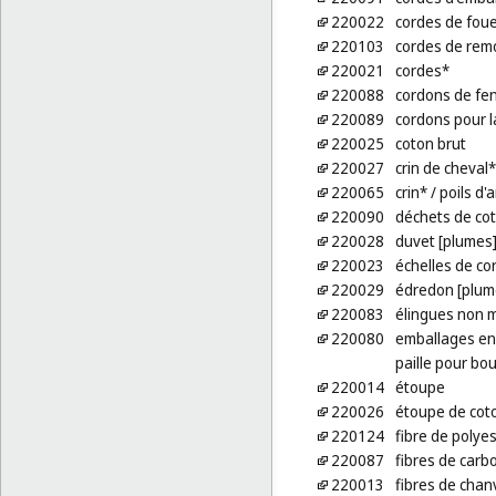
220022
cordes de fou
220103
cordes de rem
220021
cordes*
220088
cordons de fen
220089
cordons pour 
220025
coton brut
220027
crin de cheval*
220065
crin*
/ poils d'
220090
déchets de cot
220028
duvet [plumes
220023
échelles de co
220029
édredon [plum
220083
élingues non m
220080
emballages en 
paille pour bou
220014
étoupe
220026
étoupe de cot
220124
fibre de polyes
220087
fibres de carb
220013
fibres de chan