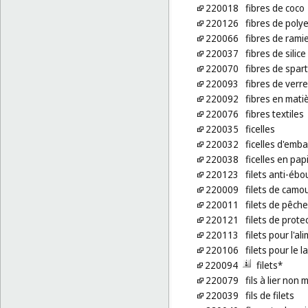
220018
fibres de coco
220126
fibres de poly
220066
fibres de rami
220037
fibres de silice
220070
fibres de spart
220093
fibres de verre
220092
fibres en mati
220076
fibres textiles
220035
ficelles
220032
ficelles d'emba
220038
ficelles en pap
220123
filets anti-éb
220009
filets de camo
220011
filets de pêch
220121
filets de prote
220113
filets pour l'a
220106
filets pour le 
220094
filets*
220079
fils à lier non 
220039
fils de filets