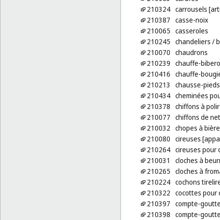
210324
carrousels [art
210387
casse-noix
210065
casseroles
210245
chandeliers
/ 
210070
chaudrons
210239
chauffe-bibero
210416
chauffe-bougie
210213
chausse-pieds
210434
cheminées pou
210378
chiffons à polir
210077
chiffons de ne
210032
chopes à bière
210080
cireuses [appa
210264
cireuses pour 
210031
cloches à beur
210265
cloches à fro
210224
cochons tirelir
210322
cocottes pour c
210397
compte-goutte
210398
compte-goutte