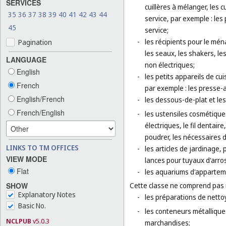
SERVICES
cuillères à mélanger, les c
35
36
37
38
39
40
41
42
43
44
service, par exemple : les 
45
service;
-
les récipients pour le ména
Pagination
les seaux, les shakers, le
LANGUAGE
non électriques;
English
-
les petits appareils de c
French
par exemple : les presse-ai
English/French
-
les dessous-de-plat et le
French/English
-
les ustensiles cosmétique
électriques, le fil dentai
poudrer, les nécessaires d
LINKS TO TM OFFICES
-
les articles de jardinage, 
VIEW MODE
lances pour tuyaux d'arro
Flat
-
les aquariums d'apparteme
SHOW
Cette classe ne comprend pas
Explanatory Notes
-
les préparations de netto
Basic No.
-
les conteneurs métallique
NCLPUB
v5.0.3
marchandises;