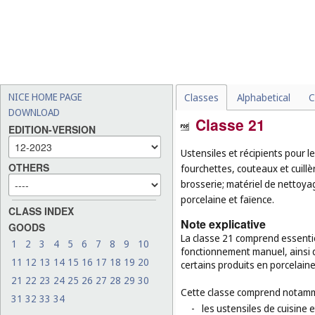
NICE HOME PAGE
Classes
Alphabetical
C
DOWNLOAD
Classe 21
EDITION-VERSION
Ustensiles et récipients pour l
OTHERS
fourchettes, couteaux et cuill
brosserie; matériel de nettoyag
porcelaine et faïence.
CLASS INDEX
Note explicative
GOODS
La classe 21 comprend essentiel
1
2
3
4
5
6
7
8
9
10
fonctionnement manuel, ainsi qu
11
12
13
14
15
16
17
18
19
20
certains produits en porcelaine
21
22
23
24
25
26
27
28
29
30
Cette classe comprend notamm
31
32
33
34
-
les ustensiles de cuisine 