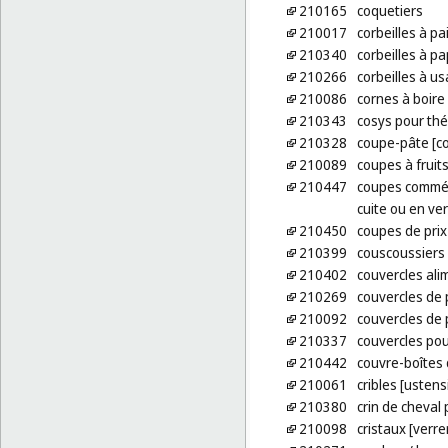
210165
coquetiers
210017
corbeilles à p
210340
corbeilles à pa
210266
corbeilles à 
210086
cornes à boire
210343
cosys pour thé
210328
coupe-pâte [c
210089
coupes à fruit
210447
coupes commémo
cuite ou en ve
210450
coupes de prix
210399
couscoussiers 
210402
couvercles alim
210269
couvercles de 
210092
couvercles de 
210337
couvercles po
210442
couvre-boîtes
210061
cribles [usten
210380
crin de cheval 
210098
cristaux [verre