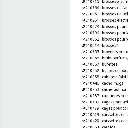
210215
brosses à sour
210364
brosses de fa
210051
brosses de toi
210251
brosses électr
210073
brosses pour 
210304
brosses pour la
210052
brosses pour 
210014
brosses*
210355
broyeurs de cu
210056
brûle-parfums,
210057
burettes
210252
bustes en porc
210058
cabarets [plate
210446
cache-mugs
210253
cache-pot non
210287
cafetières non
210302
cages pour ani
210439
cages pour coll
210419
caissettes en 
210420
caissettes en s
210063
carafes