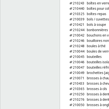
210243
boîtes en verr
210440
boîtes pour co
210325
boîtes-repas
210039
bols
/ cuvettes
210421
bols à soupe
210244
bonbonnières
210042
bouchons en v
210246
bouilloires non
210248
boules à thé
210044
boules de verr
210045
bouteilles
210046
bouteilles isol
210047
bouteilles réf
210049
brochettes [aig
210071
brosses à cha
210433
brosses à chev
210365
brosses à cils
210250
brosses à den
210276
brosses à dent
210050
brosses à ong