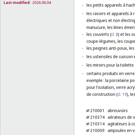
Last modified:
2026.06.04
-
les petits appareils à ha
-
les rasoirs et appareils à
électriques et non électri
manucure, les limes émeri 
-
les couverts (
cl. 8
) et les 
coupe-légumes, les coupe-
-
les peignes anti-poux, les
-
les ustensiles de cuisson 
-
les miroirs pour la toilette 
-
certains produits en verre
exemple : la porcelaine p
pour l'isolation, verre ac
de construction (
cl. 19
), l
210001
abreuvoirs
210374
aérateurs de v
210314
agitateurs à co
210009
ampoules en ve