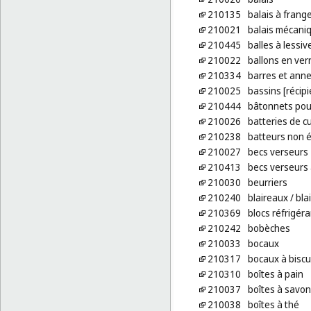
210135
balais à frang
210021
balais mécani
210445
balles à lessiv
210022
ballons en verr
210334
barres et anne
210025
bassins [récipi
210444
bâtonnets pou
210026
batteries de c
210238
batteurs non é
210027
becs verseurs
210413
becs verseurs 
210030
beurriers
210240
blaireaux
/ bla
210369
blocs réfrigér
210242
bobèches
210033
bocaux
210317
bocaux à biscu
210310
boîtes à pain
210037
boîtes à savon
210038
boîtes à thé