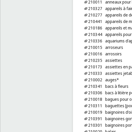
210011
anneaux pour l
210327
appareils à fai
210277
appareils de d
210441
appareils de 
210186
appareils et m
210344
appareils pour
210336
aquariums d'a
210015
arroseurs
210016
arrosoirs
210235
assiettes
210173
assiettes en p
210333
assiettes jeta
210002
auges*
210341
bacs à fleurs
210306
bacs à litière
210018
bagues pour o
210311
baguettes [pou
210019
baignoires d'o
210391
baignoires go
210301
baignoires por
210020
balais