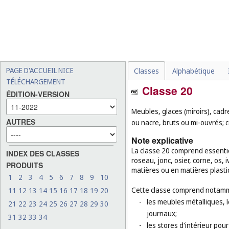
PAGE D'ACCUEIL NICE
Classes
Alphabétique
TÉLÉCHARGEMENT
Classe 20
ÉDITION-VERSION
Meubles, glaces (miroirs), cad
AUTRES
ou nacre, bruts ou mi-ouvrés; 
Note explicative
La classe 20 comprend essentiel
INDEX DES CLASSES
roseau, jonc, osier, corne, os,
PRODUITS
matières ou en matières plasti
1
2
3
4
5
6
7
8
9
10
Cette classe comprend notamm
11
12
13
14
15
16
17
18
19
20
-
les meubles métalliques, l
21
22
23
24
25
26
27
28
29
30
journaux;
31
32
33
34
-
les stores d'intérieur pour