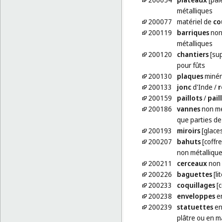
métalliques
200077
matériel de
co
200119
barriques
non
métalliques
200120
chantiers
[sup
pour fûts
200130
plaques
minér
200133
jonc
d'Inde
/
r
200159
paillots
/
pail
200186
vannes
non mé
que parties d
200193
miroirs
[glace
200207
bahuts
[coffr
non métalliqu
200211
cerceaux
non 
200226
baguettes
[li
200233
coquillages
[c
200238
enveloppes
en
200239
statuettes
en 
plâtre ou en m