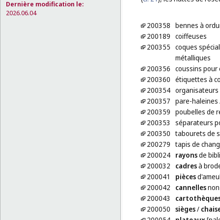
Dernière modification le:
2026.06.04
200358
bennes à ordur
200189
coiffeuses
200355
coques spécial
métalliques
200356
coussins pour
200360
étiquettes à c
200354
organisateurs
200357
pare-haleines
200359
poubelles de r
200353
séparateurs po
200350
tabourets de s
200279
tapis de chang
200024
rayons
de bib
200032
cadres
à brode
200041
pièces
d'ameu
200042
cannelles
non 
200043
cartothèque
200050
sièges
/
chais
200054
plateaux
[pal