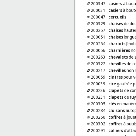
200347
casiers
à baga
200031
casiers
à boute
200047
cercueils
200329
chaises
de do
200257
chaises
hautes
200051
chaises
longu
200254
chariots
[mobi
200056
charnières
no
200263
chevalets
de 
200322
chevilles
de co
200217
chevilles
non m
200059
cintres
pour v
200039
cire
gaufrée p
200236
clapets
de con
200231
clapets
de tuy
200305
clés
en matière
200284
cloisons
autop
200256
coffres
à joue
200302
coffres
à outil
200291
colliers
d'atta