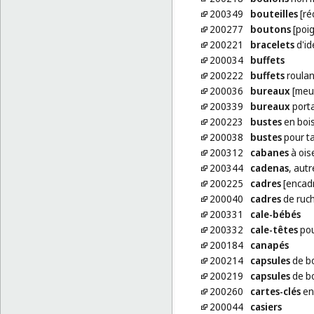
200349
bouteilles
[ré
200277
boutons
[poig
200221
bracelets
d'id
200034
buffets
200222
buffets
roulan
200036
bureaux
[meu
200339
bureaux
port
200223
bustes
en bois
200038
bustes
pour ta
200312
cabanes
à ois
200344
cadenas
, aut
200225
cadres
[encad
200040
cadres
de ruc
200331
cale-bébés
200332
cale-têtes
pou
200184
canapés
200214
capsules
de b
200219
capsules
de bo
200260
cartes-clés
en
200044
casiers