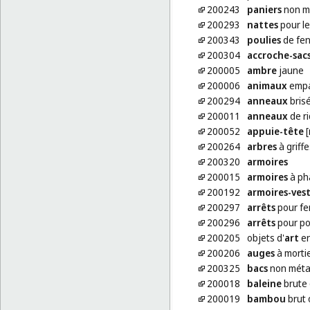
200243
paniers
non mé
200293
nattes
pour l
200343
poulies
de fen
200304
accroche-sac
200005
ambre
jaune
200006
animaux
empa
200294
anneaux
brisé
200011
anneaux
de r
200052
appuie-tête
[
200264
arbres
à griff
200320
armoires
200015
armoires
à ph
200192
armoires-vest
200297
arrêts
pour fe
200296
arrêts
pour por
200205
objets d'
art
en
200206
auges
à morti
200325
bacs
non métal
200018
baleine
brute 
200019
bambou
brut 