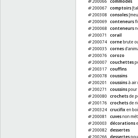
200066
commodes
200067
comptoirs
[ta
200308
consoles
[meu
200069
conteneurs
fl
200068
conteneurs
no
200071
corail
200074
corne
brute o
200035
cornes
d'anim
200076
corozo
200007
couchettes
po
200317
couffins
200078
coussins
200201
coussins
à air
200271
coussins
pour
200080
crochets
de p
200176
crochets
de r
200324
crucifix
en boi
200081
cuves
non mét
200003
décorations
e
200082
dessertes
200266
dessertes
pour