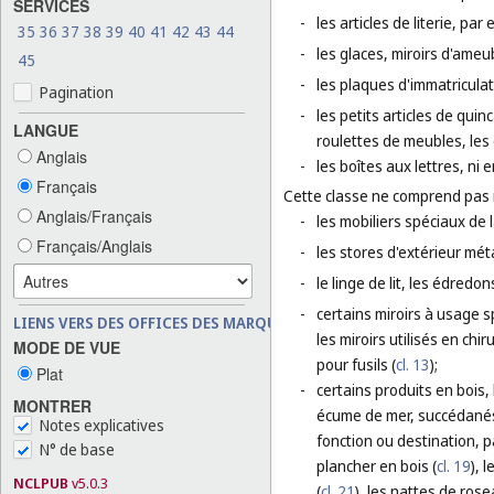
SERVICES
-
les articles de literie, par
35
36
37
38
39
40
41
42
43
44
-
les glaces, miroirs d'ameu
45
-
les plaques d'immatricula
Pagination
-
les petits articles de quinc
LANGUE
roulettes de meubles, les 
Anglais
-
les boîtes aux lettres, ni 
Français
Cette classe ne comprend pas
Anglais/Français
-
les mobiliers spéciaux de 
Français/Anglais
-
les stores d'extérieur méta
-
le linge de lit, les édredo
-
certains miroirs à usage sp
LIENS VERS DES OFFICES DES MARQUES
les miroirs utilisés en chir
MODE DE VUE
pour fusils (
cl. 13
);
Plat
-
certains produits en bois, 
MONTRER
écume de mer, succédanés 
Notes explicatives
fonction ou destination, p
N° de base
plancher en bois (
cl. 19
), 
NCLPUB
v5.0.3
(
cl. 21
), les nattes de rose