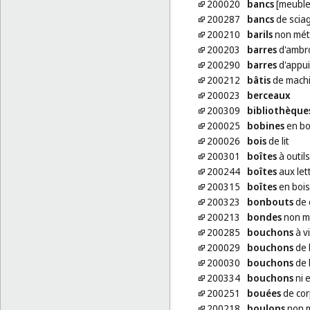
200020
bancs
[meuble
200287
bancs
de scia
200210
barils
non mét
200203
barres
d'ambr
200290
barres
d'appui
200212
bâtis
de machi
200023
berceaux
200309
bibliothèque
200025
bobines
en boi
200026
bois
de lit
200301
boîtes
à outil
200244
boîtes
aux let
200315
boîtes
en bois
200323
bonbouts
de 
200213
bondes
non mé
200285
bouchons
à v
200029
bouchons
de 
200030
bouchons
de 
200334
bouchons
ni 
200251
bouées
de cor
200218
boulons
non m