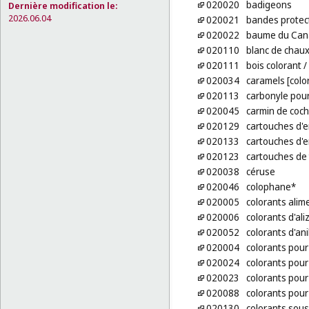
020020
badigeons
Dernière modification le:
2026.06.04
020021
bandes protect
020022
baume du Can
020110
blanc de chau
020111
bois colorant
/
020034
caramels [colo
020113
carbonyle pour
020045
carmin de coch
020129
cartouches d'e
020133
cartouches d'e
020123
cartouches de 
020038
céruse
020046
colophane*
020005
colorants alim
020006
colorants d'ali
020052
colorants d'ani
020004
colorants pour
020024
colorants pour 
020023
colorants pour
020088
colorants pour
020130
colorants sous