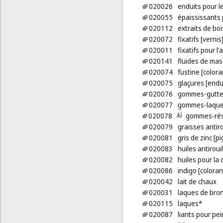
020026
enduits pour le
020055
épaississants 
020112
extraits de boi
020072
fixatifs [vernis
020011
fixatifs pour l'
020141
fluides de mas
020074
fustine [colora
020075
glaçures [endu
020076
gommes-guttes
020077
gommes-laqu
020078
gommes-rés
020079
graisses antiro
020081
gris de zinc [p
020083
huiles antirouil
020082
huiles pour la
020086
indigo [coloran
020042
lait de chaux
020031
laques de bro
020115
laques*
020087
liants pour pe