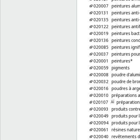
020007
peintures alu
020131
peintures anti-
020135
peintures anti
020122
peintures anti
020019
peintures bact
020136
peintures cond
020085
peintures igni
020037
peintures pour
020001
peintures*
020059
pigments
020008
poudre d'alumi
020032
poudre de bron
020016
poudres à arg
020010
préparations a
020107
préparations
020093
produits contr
020049
produits pour 
020094
produits pour 
020061
résines naturel
020040
revêtements de