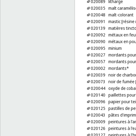
020089
litharge
020035
malt caramélis
020048
malt-colorant
020091
mastic [résine 
020139
matières tincto
020092
métaux en feuil
020090
métaux en poudr
020095
minium
020027
mordants pour 
020057
mordants pour 
020002
mordants*
020039
noir de charbo
020073
noir de fumée 
020044
oxyde de cobal
020140
paillettes pou
020096
papier pour te
020125
pastilles de p
020043
pâtes d'imprim
020009
peintures à l'
020126
peintures à l'e
020127
peintures à l'h