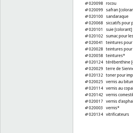
020098
rocou
020099
safran [coloran
020100
sandaraque
020068
siccatifs pour 
020101
suie [colorant]
020102
sumac pour les
020041
teintures pou
020028
teintures pour 
020058
teintures*
020124
térébenthine [
020029
terre de Sienn
020132
toner pour im
020025
vernis au bitu
020114
vernis au copa
020142
vernis comesti
020017
vernis d'aspha
020003
vernis*
020134
vitrificateurs