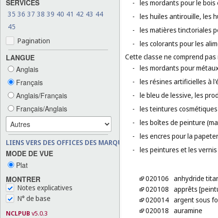
SERVICES
-
les mordants pour le bois e
35
36
37
38
39
40
41
42
43
44
-
les huiles antirouille, les
45
-
les matières tinctoriales 
Pagination
-
les colorants pour les ali
Cette classe ne comprend pas
LANGUE
-
les mordants pour métaux
Anglais
-
les résines artificielles à l'
Français
Anglais/Français
-
le bleu de lessive, les pro
Français/Anglais
-
les teintures cosmétiques 
-
les boîtes de peinture (mat
-
les encres pour la papeter
LIENS VERS DES OFFICES DES MARQUES
-
les peintures et les vernis 
MODE DE VUE
Plat
020106
anhydride tita
MONTRER
Notes explicatives
020108
apprêts [peint
N° de base
020014
argent sous f
020018
auramine
NCLPUB
v5.0.3