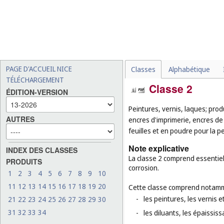
PAGE D'ACCUEIL NICE
Classes
Alphabétique
TÉLÉCHARGEMENT
Classe 2
ÉDITION-VERSION
Peintures, vernis, laques; produ
AUTRES
encres d'imprimerie, encres de
feuilles et en poudre pour la pe
Note explicative
INDEX DES CLASSES
La classe 2 comprend essentiell
PRODUITS
corrosion.
1
2
3
4
5
6
7
8
9
10
11
12
13
14
15
16
17
18
19
20
Cette classe comprend notamm
-
les peintures, les vernis et
21
22
23
24
25
26
27
28
29
30
31
32
33
34
-
les diluants, les épaississa