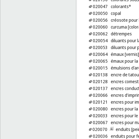
020047
colorants*
020050
copal
020056
créosote pour 
020060
curcuma [color
020062
détrempes
020054
diluants pour 
020053
diluants pour 
020064
émaux [vernis]
020065
émaux pour la
020015
émulsions d'ar
020138
encre de tato
020128
encres comest
020137
encres conduct
020066
encres d'impri
020121
encres pour i
020080
encres pour la
020033
encres pour le 
020067
encres pour m
020070
enduits [pei
020036
enduits pour f