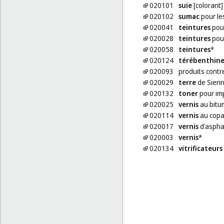
020101
suie
[colorant]
020102
sumac
pour le
020041
teintures
pou
020028
teintures
pour
020058
teintures
*
020124
térébenthin
020093
produits contr
020029
terre
de Sien
020132
toner
pour im
020025
vernis
au bitu
020114
vernis
au copa
020017
vernis
d'aspha
020003
vernis
*
020134
vitrificateurs