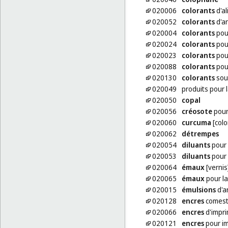
020006
colorants
d'al
020052
colorants
d'an
020004
colorants
pou
020024
colorants
pour
020023
colorants
pour
020088
colorants
pour
020130
colorants
sou
020049
produits pour 
020050
copal
020056
créosote
pour
020060
curcuma
[colo
020062
détrempes
020054
diluants
pour 
020053
diluants
pour 
020064
émaux
[vernis
020065
émaux
pour la
020015
émulsions
d'a
020128
encres
comest
020066
encres
d'impri
020121
encres
pour im