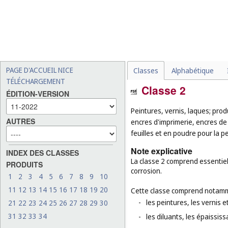
PAGE D'ACCUEIL NICE
Classes
Alphabétique
TÉLÉCHARGEMENT
Classe 2
ÉDITION-VERSION
Peintures, vernis, laques; produ
AUTRES
encres d'imprimerie, encres de
feuilles et en poudre pour la pe
Note explicative
INDEX DES CLASSES
La classe 2 comprend essentiell
PRODUITS
corrosion.
1
2
3
4
5
6
7
8
9
10
11
12
13
14
15
16
17
18
19
20
Cette classe comprend notamm
-
les peintures, les vernis et
21
22
23
24
25
26
27
28
29
30
31
32
33
34
-
les diluants, les épaississa