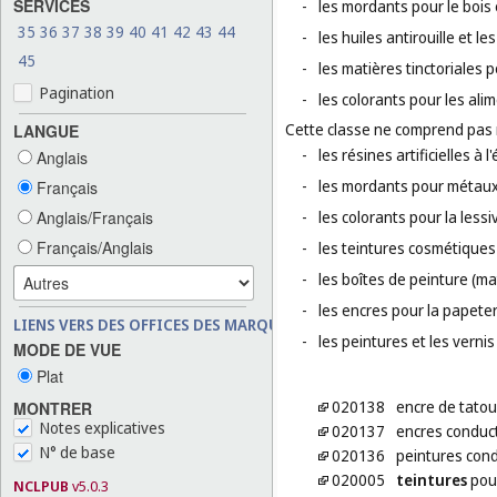
SERVICES
-
les mordants pour le bois e
35
36
37
38
39
40
41
42
43
44
-
les huiles antirouille et l
45
-
les matières tinctoriales 
Pagination
-
les colorants pour les ali
Cette classe ne comprend pas
LANGUE
-
les résines artificielles à l'
Anglais
-
les mordants pour métaux
Français
Anglais/Français
-
les colorants pour la lessi
Français/Anglais
-
les teintures cosmétiques 
-
les boîtes de peinture (mat
-
les encres pour la papeter
LIENS VERS DES OFFICES DES MARQUES
-
les peintures et les vernis 
MODE DE VUE
Plat
020138
encre de tato
MONTRER
Notes explicatives
020137
encres conduct
N° de base
020136
peintures cond
020005
teintures
pour
NCLPUB
v5.0.3