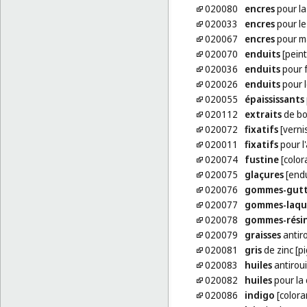
020080
encres
pour la
020033
encres
pour le 
020067
encres
pour m
020070
enduits
[peint
020036
enduits
pour f
020026
enduits
pour l
020055
épaississants
020112
extraits
de bo
020072
fixatifs
[verni
020011
fixatifs
pour l
020074
fustine
[color
020075
glaçures
[endu
020076
gommes-gutt
020077
gommes-laqu
020078
gommes-rési
020079
graisses
antiro
020081
gris
de zinc [p
020083
huiles
antiroui
020082
huiles
pour la 
020086
indigo
[colora