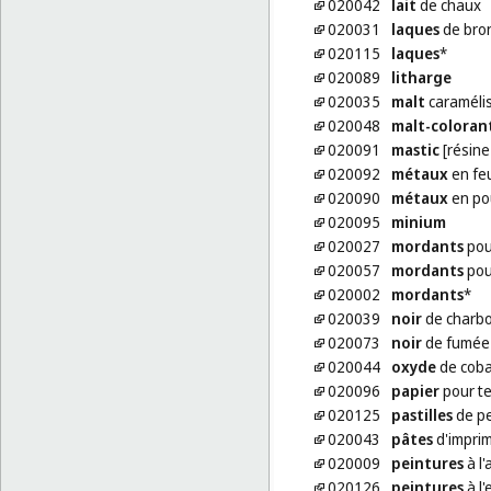
020042
lait
de chaux
020031
laques
de bro
020115
laques
*
020089
litharge
020035
malt
caramélis
020048
malt-coloran
020091
mastic
[résine
020092
métaux
en feu
020090
métaux
en pou
020095
minium
020027
mordants
pour
020057
mordants
pour
020002
mordants
*
020039
noir
de charbo
020073
noir
de fumée 
020044
oxyde
de cobal
020096
papier
pour te
020125
pastilles
de pe
020043
pâtes
d'imprim
020009
peintures
à l
020126
peintures
à l'