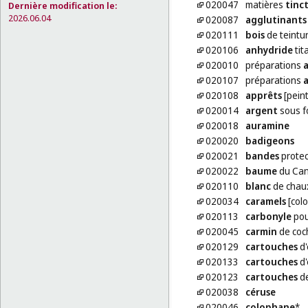
020047
matières
tinct
Dernière modification le:
2026.06.04
020087
agglutinants
020111
bois
de teintu
020106
anhydride
tit
020010
préparations
a
020107
préparations
a
020108
apprêts
[pein
020014
argent
sous f
020018
auramine
020020
badigeons
020021
bandes
protec
020022
baume
du Ca
020110
blanc
de chau
020034
caramels
[colo
020113
carbonyle
pou
020045
carmin
de coch
020129
cartouches
d'
020133
cartouches
d'
020123
cartouches
de
020038
céruse
020046
colophane
*