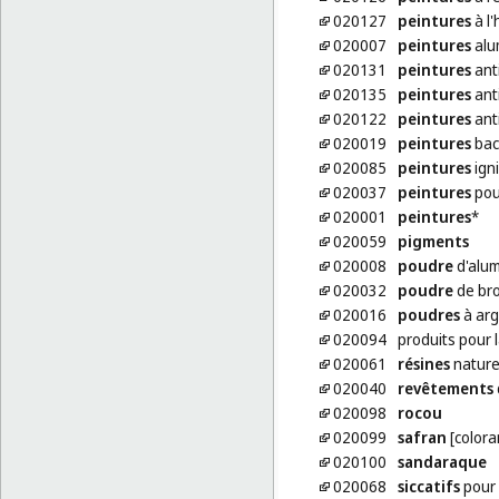
020127
peintures
à l'
020007
peintures
alu
020131
peintures
anti
020135
peintures
ant
020122
peintures
ant
020019
peintures
bac
020085
peintures
ign
020037
peintures
pou
020001
peintures
*
020059
pigments
020008
poudre
d'alum
020032
poudre
de bro
020016
poudres
à arg
020094
produits pour 
020061
résines
naturel
020040
revêtements
020098
rocou
020099
safran
[colora
020100
sandaraque
020068
siccatifs
pour 