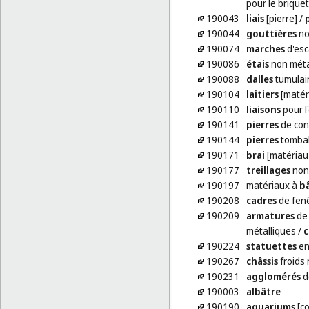
pour le brique
190043
liais
[pierre]
/
190044
gouttières
no
190074
marches
d'esc
190086
étais
non méta
190088
dalles
tumulai
190104
laitiers
[matér
190110
liaisons
pour l
190141
pierres
de con
190144
pierres
tomba
190171
brai
[matériau 
190177
treillages
non 
190197
matériaux à
bâ
190208
cadres
de fenê
190209
armatures
de 
métalliques
/
c
190224
statuettes
en
190267
châssis
froids 
190231
agglomérés
d
190003
albâtre
190190
aquariums
[co