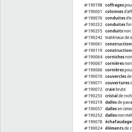
190198
coffrages
pour
190001
colonnes
d'af
190076
conduites
d'e
190232
conduites
for
190235
conduits
non m
190242
matériaux de
190061
construction
190119
construction
190064
corniches
non
190067
cornières
non 
190066
cornières
pour
190070
couvercles
de 
190071
couvertures
d
190072
craie
brute
190253
cristal
de roc
190219
dalles
de pava
190057
dalles
en cime
190252
dalles
non méta
190078
échafaudage
190024
éléments
de c