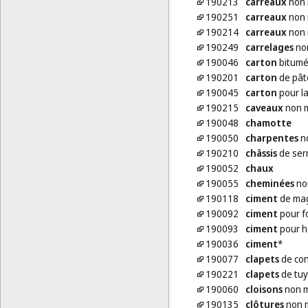
190213
carreaux
non 
190251
carreaux
non 
190214
carreaux
non 
190249
carrelages
non
190046
carton
bitumé 
190201
carton
de pâte
190045
carton
pour la
190215
caveaux
non m
190048
chamotte
190050
charpentes
no
190210
châssis
de ser
190052
chaux
190055
cheminées
no
190118
ciment
de ma
190092
ciment
pour f
190093
ciment
pour h
190036
ciment
*
190077
clapets
de con
190221
clapets
de tuy
190060
cloisons
non m
190135
clôtures
non m