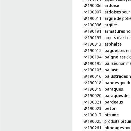
190006
ardoise
190007
ardoises
pour 
190011
argile
de poti
190096
argile
*
190191
armatures
non
190193
objets d'
art
en
190013
asphalte
190015
baguettes
en 
190194
baignoires
d'o
190195
balises
non mé
190105
ballast
190016
balustrades
n
190018
bandes
goudro
190019
baraques
190020
baraques
de f
190021
bardeaux
190023
béton
190017
bitume
190025
produits
bitu
190261
blindages
non