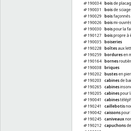
190034
bois
de placa
190031
bois
de sciage
190029
bois
façonnés
190026
bois
mi-ouvré
190030
bois
pour la fa
190127
bois
propre à 
190035
boiseries
190228
boîtes
aux let
190259
bordures
en m
190164
bornes
routiè
190038
briques
190202
bustes
en pier
190203
cabines
de bai
190265
cabines
insono
190205
cabines
pour l
190041
cabines
téléph
190241
caillebotis
non
190042
caissons
pour 
190245
caniveaux
non
190212
capuchons
de