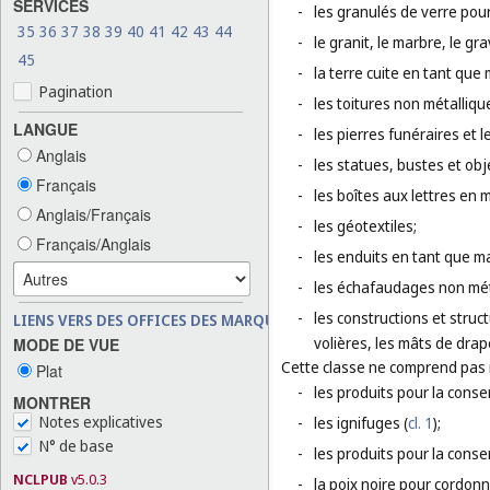
SERVICES
-
les granulés de verre pou
35
36
37
38
39
40
41
42
43
44
-
le granit, le marbre, le gra
45
-
la terre cuite en tant que
Pagination
-
les toitures non métalliqu
LANGUE
-
les pierres funéraires et 
Anglais
-
les statues, bustes et obj
Français
-
les boîtes aux lettres en 
Anglais/Français
-
les géotextiles;
Français/Anglais
-
les enduits en tant que m
-
les échafaudages non mét
-
les constructions et struc
LIENS VERS DES OFFICES DES MARQUES
volières, les mâts de drap
MODE DE VUE
Cette classe ne comprend pas
Plat
-
les produits pour la conse
MONTRER
Notes explicatives
-
les ignifuges (
cl. 1
);
N° de base
-
les produits pour la conse
NCLPUB
v5.0.3
-
la poix noire pour cordonn