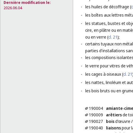
Dernière modification le:
-
les huiles de décoffrage (
c
2026.06.04
-
les boîtes aux lettres méta
-
les statues, bustes et ob
cire, en plâtre ou en matiè
ou en verre (
cl. 21
);
-
certains tuyaux non métal
parties d'installations sani
-
les compositions isolantes
-
le verre pour vitres de véhi
-
les cages à oiseaux (
cl. 21
-
les nattes, linoléum et au
-
les bois bruts ou en grume
190004
amiante-cim
190009
arêtiers
de toi
190027
bois
d'œuvre
190040
liaisons
pour l