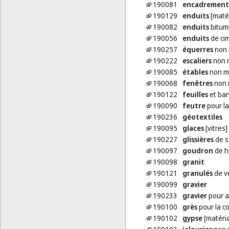
190081
encadrement
190129
enduits
[matér
190082
enduits
bitumi
190056
enduits
de cim
190257
équerres
non 
190222
escaliers
non m
190085
étables
non mé
190068
fenêtres
non 
190122
feuilles
et ban
190090
feutre
pour la
190236
géotextiles
190095
glaces
[vitres]
190227
glissières
de s
190097
goudron
de h
190098
granit
190121
granulés
de v
190099
gravier
190233
gravier
pour a
190100
grès
pour la c
190102
gypse
[matéria