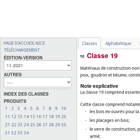
PAGE D'ACCUEIL NICE
Classes
Alphabétique
TÉLÉCHARGEMENT
Classe 19
ÉDITION-VERSION
Matériaux de construction non 
AUTRES
poix, goudron et bitume; cons
Note explicative
La classe 19 comprend essentie
INDEX DES CLASSES
PRODUITS
Cette classe comprend notamm
1
2
3
4
5
6
7
8
9
10
-
les bois mi-ouvrés pour la
11
12
13
14
15
16
17
18
19
20
-
les placages en bois;
21
22
23
24
25
26
27
28
29
30
-
le verre de construction, p
31
32
33
34
armé;