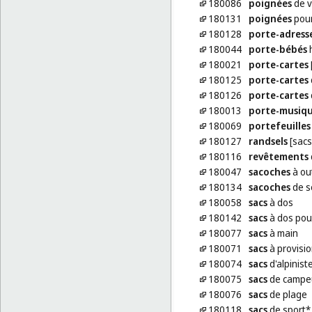
180086
poignées
de v
180131
poignées
pour
180128
porte-adress
180044
porte-bébés
180021
porte-cartes
180125
porte-cartes
180126
porte-cartes
180013
porte-musiq
180069
portefeuilles
180127
randsels
[sacs
180116
revêtements
180047
sacoches
à out
180134
sacoches
de s
180058
sacs
à dos
180142
sacs
à dos pou
180077
sacs
à main
180071
sacs
à provisi
180074
sacs
d'alpinist
180075
sacs
de campe
180076
sacs
de plage
180118
sacs
de sport*