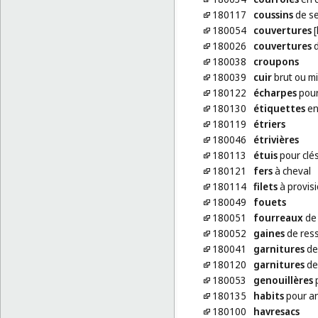
180117
coussins
de se
180054
couvertures
[
180026
couvertures
d
180038
croupons
180039
cuir
brut ou m
180122
écharpes
pour
180130
étiquettes
en
180119
étriers
180046
étrivières
180113
étuis
pour clé
180121
fers
à cheval
180114
filets
à provis
180049
fouets
180051
fourreaux
de 
180052
gaines
de ress
180041
garnitures
de
180120
garnitures
de
180053
genouillères
p
180135
habits
pour a
180100
havresacs