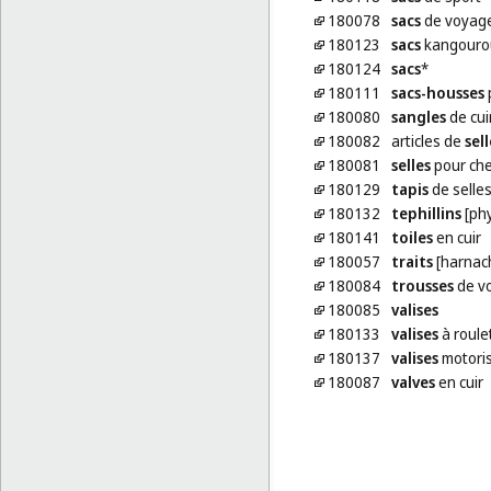
180078
sacs
de voyag
180123
sacs
kangourou
180124
sacs
*
180111
sacs-housses
180080
sangles
de cui
180082
articles de
sell
180081
selles
pour ch
180129
tapis
de selles
180132
tephillins
[phy
180141
toiles
en cuir
180057
traits
[harnac
180084
trousses
de vo
180085
valises
180133
valises
à roule
180137
valises
motori
180087
valves
en cuir