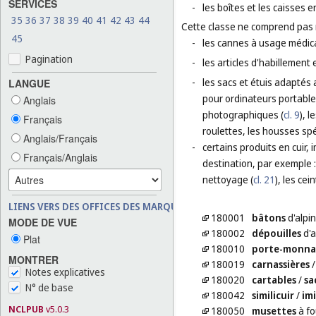
SERVICES
-
les boîtes et les caisses en
35
36
37
38
39
40
41
42
43
44
Cette classe ne comprend pas
45
-
les cannes à usage médica
Pagination
-
les articles d'habillement
-
les sacs et étuis adaptés 
LANGUE
pour ordinateurs portable
Anglais
photographiques (
cl. 9
), 
Français
roulettes, les housses sp
Anglais/Français
-
certains produits en cuir,
Français/Anglais
destination, par exemple : 
nettoyage (
cl. 21
), les cei
LIENS VERS DES OFFICES DES MARQUES
180001
bâtons
d'alpin
MODE DE VUE
180002
dépouilles
d'
Plat
180010
porte-monna
MONTRER
180019
carnassières
Notes explicatives
180020
cartables
/
sa
N° de base
180042
similicuir
/
im
NCLPUB
v5.0.3
180050
musettes
à fo