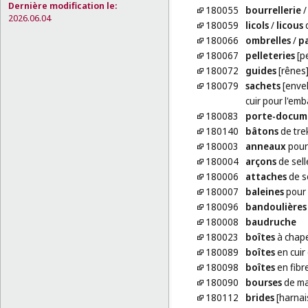
Dernière modification le:
180055
bourrellerie
2026.06.04
180059
licols
/
licous
180066
ombrelles
/
pa
180067
pelleteries
[p
180072
guides
[rênes
180079
sachets
[envel
cuir pour l'emb
180083
porte-docum
180140
bâtons
de tre
180003
anneaux
pour
180004
arçons
de sell
180006
attaches
de s
180007
baleines
pour 
180096
bandoulières
180008
baudruche
180023
boîtes
à chape
180089
boîtes
en cuir
180098
boîtes
en fibr
180090
bourses
de ma
180112
brides
[harnai