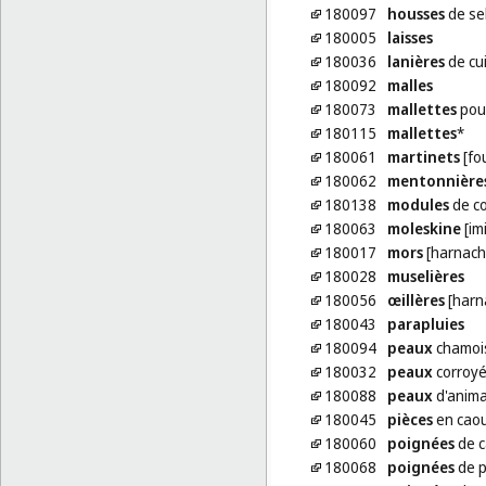
180097
housses
de sel
180005
laisses
180036
lanières
de cui
180092
malles
180073
mallettes
pou
180115
mallettes
*
180061
martinets
[fo
180062
mentonnière
180138
modules
de c
180063
moleskine
[imi
180017
mors
[harnach
180028
muselières
180056
œillères
[harn
180043
parapluies
180094
peaux
chamois
180032
peaux
corroy
180088
peaux
d'anima
180045
pièces
en caou
180060
poignées
de 
180068
poignées
de p