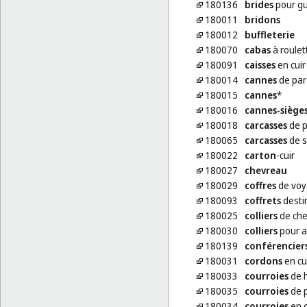
180136
brides
pour gu
180011
bridons
180012
buffleterie
180070
cabas
à roulet
180091
caisses
en cuir
180014
cannes
de par
180015
cannes
*
180016
cannes-siège
180018
carcasses
de p
180065
carcasses
de s
180022
carton
-cuir
180027
chevreau
180029
coffres
de voy
180093
coffrets
destin
180025
colliers
de ch
180030
colliers
pour 
180139
conférencier
180031
cordons
en cu
180033
courroies
de 
180035
courroies
de p
180034
courroies
en c