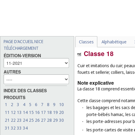
PAGE D'ACCUEIL NICE
Classes
Alphabétique
TÉLÉCHARGEMENT
Classe 18
ÉDITION-VERSION
Cuir et imitations du cuir; pea
AUTRES
fouets et sellerie; colliers, la
Note explicative
La classe 18 comprend essentiel
INDEX DES CLASSES
PRODUITS
Cette classe comprend notamm
1
2
3
4
5
6
7
8
9
10
-
les bagages et les sacs de
11
12
13
14
15
16
17
18
19
20
porte-bébés hamac, les ca
21
22
23
24
25
26
27
28
29
30
-
les porte-adresses pour 
31
32
33
34
-
les porte-cartes de visite e