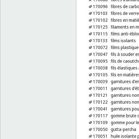
170096
fibres de carb
170103
fibres de verre
170102
fibres en mati
170125
filaments en m
170115
films anti-éblo
170133
films isolants
170072
films plastiqu
170047
fils à souder 
170095
fils de caoutch
170038
fils élastiques
170105
fils en matière
170039
garnitures d'
170011
garnitures d'é
170121
garnitures non
170122
garnitures non
170041
garnitures pou
170117
gomme brute o
170109
gomme pour le
170050
gutta-percha
170051
huile isolante