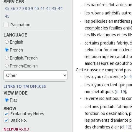
SERVICES
-
les barrières flottantes an
35
36
37
38
39
40
41
42
43
44
-
les rubans adhésifs autre
45
-
les pellicules en matière
Pagination
exemple : les feuilles anti
LANGUAGE
-
les fils élastiques et les 
English
-
certains produits fabriqué
French
selon leur fonction ou leu
rembourrage en caoutchou
English/French
amortisseurs en caoutchou
French/English
Cette classe ne comprend pas
-
les tuyaux à incendie (
cl. 9
-
les tuyaux en tant que part
LINKS TO TM OFFICES
non métalliques (
cl. 19
);
VIEW MODE
-
le verre isolant pour la co
Flat
-
certains produits fabriqué
SHOW
fonction ou destination, 
Explanatory Notes
Basic No.
les paravents d'amiante p
des chambres à air (
cl. 12
)
NCLPUB
v5.0.3