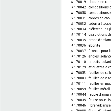
170019
clapets en ca
170042
compositions c
170058
compositions i
170031
cordes en cao
170032
coton à étoup
170034
diélectriques [
170114
dissolutions d
170035
draps d'amian
170036
ébonite
170037
écorces pour l
170126
encres isolant
170110
enduits isolan
170129
étiquettes à 
170053
feuilles de ce
170083
feuilles de vi
170111
feuilles en ma
170059
feuilles métall
170044
feutre d'amian
170045
feutre pour l'i
170046
fibre vulcanis
170088
fibres d'amian