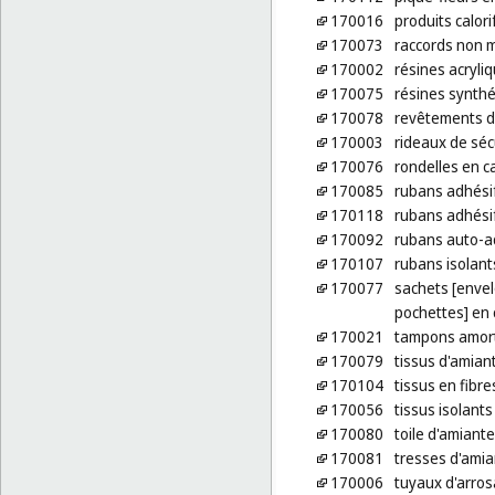
170016
produits calor
170073
raccords non m
170002
résines acryli
170075
résines synth
170078
revêtements d
170003
rideaux de séc
170076
rondelles en c
170085
rubans adhésif
170118
rubans adhésif
170092
rubans auto-ad
170107
rubans isolant
170077
sachets [envel
pochettes] en 
170021
tampons amort
170079
tissus d'amian
170104
tissus en fibre
170056
tissus isolants
170080
toile d'amiante
170081
tresses d'ami
170006
tuyaux d'arro