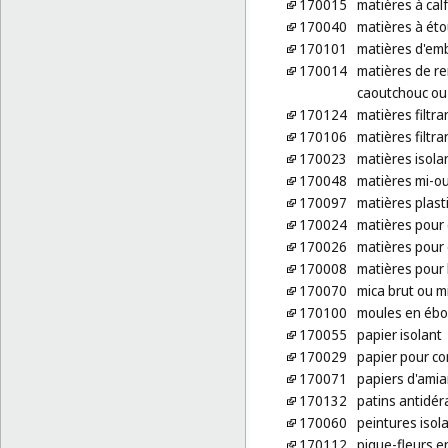
170015
matières à cal
170040
matières à ét
170101
matières d'em
170014
matières de r
caoutchouc ou
170124
matières filtr
170106
matières filtr
170023
matières isola
170048
matières mi-ou
170097
matières plas
170024
matières pour
170026
matières pour 
170008
matières pour 
170070
mica brut ou m
170100
moules en ébo
170055
papier isolant
170029
papier pour co
170071
papiers d'ami
170132
patins antidé
170060
peintures isol
170112
pique-fleurs e