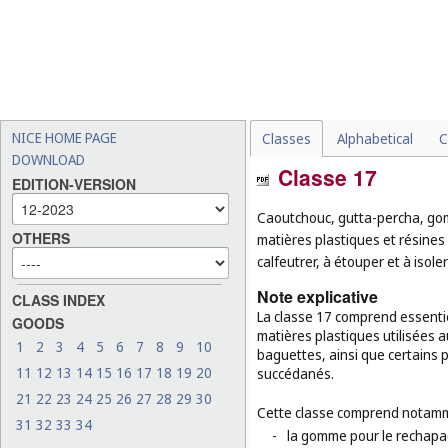
NICE HOME PAGE
Classes
Alphabetical
C
DOWNLOAD
Classe 17
EDITION-VERSION
Caoutchouc, gutta-percha, gom
OTHERS
matières plastiques et résines
calfeutrer, à étouper et à isole
Note explicative
CLASS INDEX
La classe 17 comprend essentie
GOODS
matières plastiques utilisées a
1
2
3
4
5
6
7
8
9
10
baguettes, ainsi que certains 
11
12
13
14
15
16
17
18
19
20
succédanés.
21
22
23
24
25
26
27
28
29
30
Cette classe comprend notamm
31
32
33
34
-
la gomme pour le rechapa