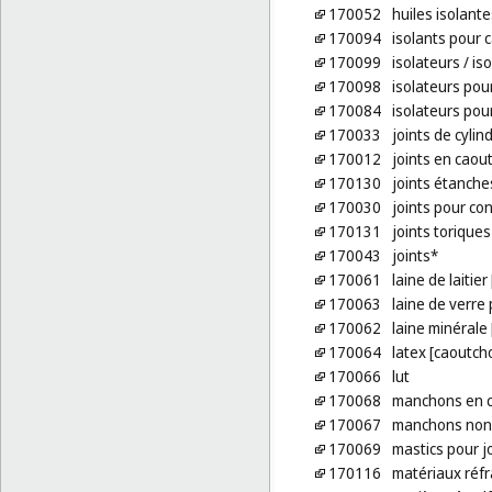
170052
huiles isolante
170094
isolants pour 
170099
isolateurs
/ is
170098
isolateurs pour
170084
isolateurs pou
170033
joints de cylin
170012
joints en caou
170130
joints étanches
170030
joints pour co
170131
joints toriques
170043
joints*
170061
laine de laitier
170063
laine de verre 
170062
laine minérale 
170064
latex [caoutch
170066
lut
170068
manchons en ca
170067
manchons non 
170069
mastics pour j
170116
matériaux réfr