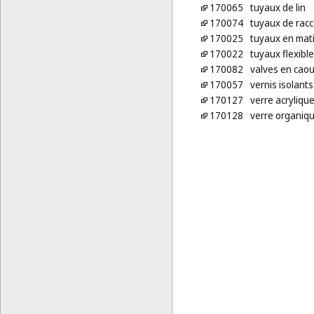
170065
tuyaux de lin
170074
tuyaux de racc
170025
tuyaux en mati
170022
tuyaux flexibl
170082
valves en caou
170057
vernis isolants
170127
verre acryliqu
170128
verre organiq