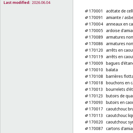
Last modified:
2026.06.04
170001
acétate de cel
170091
amiante
/ asb
170004
anneaux en c
170005
ardoise d'ami
170089
armatures non
170086
armatures non 
170120
arrêts en caou
170119
arrêts en caou
170009
bagues d'étan
170010
balata
170108
barrières flott
170018
bouchons en c
170013
bourrelets d'é
170123
butoirs de qua
170093
butoirs en cao
170017
caoutchouc br
170113
caoutchouc liq
170020
caoutchouc sy
170087
cartons d'ami