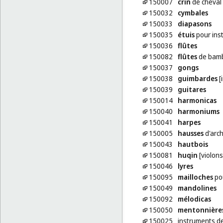
150007
crin
de cheval
150032
cymbales
150033
diapasons
150035
étuis
pour ins
150036
flûtes
150082
flûtes
de bam
150037
gongs
150038
guimbardes
[
150039
guitares
150014
harmonicas
150040
harmoniums
150041
harpes
150005
hausses
d'arc
150043
hautbois
150081
huqin
[violons
150046
lyres
150095
mailloches
po
150049
mandolines
150092
mélodicas
150050
mentonnière
150025
instruments d