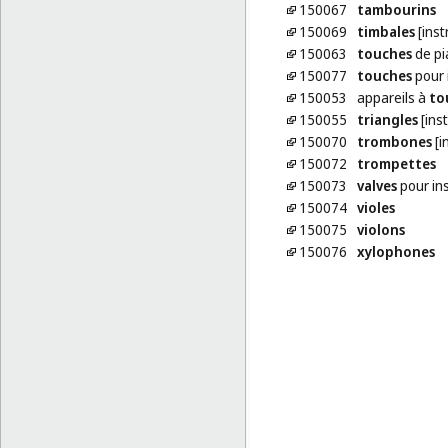
150067
tambourins
150069
timbales
[ins
150063
touches
de pi
150077
touches
pour 
150053
appareils à
to
150055
triangles
[ins
150070
trombones
[i
150072
trompettes
150073
valves
pour in
150074
violes
150075
violons
150076
xylophones