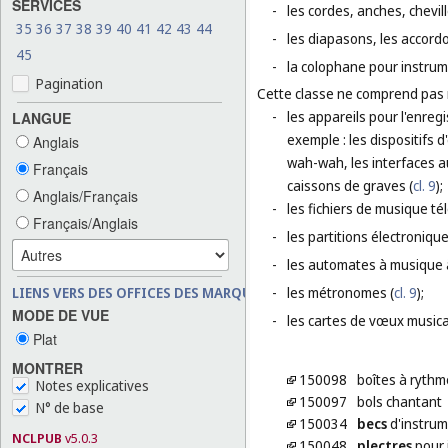
SERVICES
-
les cordes, anches, chevi
35
36
37
38
39
40
41
42
43
44
-
les diapasons, les accordo
45
-
la colophane pour instru
Pagination
Cette classe ne comprend pas
-
les appareils pour l'enregi
LANGUE
exemple : les dispositifs 
Anglais
wah-wah, les interfaces au
Français
caissons de graves (
cl. 9
);
Anglais/Français
-
les fichiers de musique té
Français/Anglais
-
les partitions électroniqu
-
les automates à musique 
LIENS VERS DES OFFICES DES MARQUES
-
les métronomes (
cl. 9
);
MODE DE VUE
-
les cartes de vœux musica
Plat
MONTRER
150098
boîtes à rythm
Notes explicatives
150097
bols chantant
N° de base
150034
becs
d'instru
NCLPUB
v5.0.3
150048
plectres
pour 