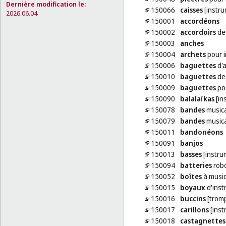
Dernière modification le:
150066
caisses
[instr
2026.06.04
150001
accordéons
150002
accordoirs
de
150003
anches
150004
archets
pour 
150006
baguettes
d'a
150010
baguettes
de
150009
baguettes
pou
150090
balalaïkas
[in
150078
bandes
music
150079
bandes
musica
150011
bandonéons
150091
banjos
150013
basses
[instru
150094
batteries
robo
150052
boîtes
à musi
150015
boyaux
d'inst
150016
buccins
[trom
150017
carillons
[inst
150018
castagnettes