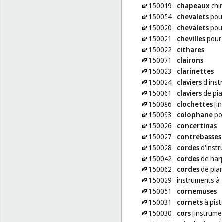
150019
chapeaux
chi
150054
chevalets
pou
150020
chevalets
pour
150021
chevilles
pour 
150022
cithares
150071
clairons
150023
clarinettes
150024
claviers
d'inst
150061
claviers
de pi
150086
clochettes
[i
150093
colophane
po
150026
concertinas
150027
contrebasses
150028
cordes
d'inst
150042
cordes
de har
150062
cordes
de pia
150029
instruments à
150051
cornemuses
150031
cornets
à pis
150030
cors
[instrume