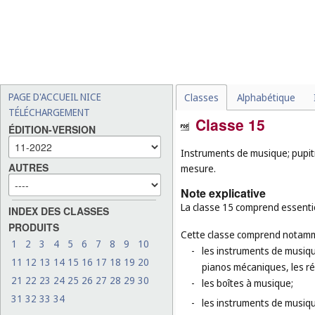
PAGE D'ACCUEIL NICE
Classes
Alphabétique
TÉLÉCHARGEMENT
Classe 15
ÉDITION-VERSION
Instruments de musique; pupit
AUTRES
mesure.
Note explicative
La classe 15 comprend essentie
INDEX DES CLASSES
PRODUITS
Cette classe comprend notamm
1
2
3
4
5
6
7
8
9
10
-
les instruments de musiqu
11
12
13
14
15
16
17
18
19
20
pianos mécaniques, les ré
21
22
23
24
25
26
27
28
29
30
-
les boîtes à musique;
31
32
33
34
-
les instruments de musiqu