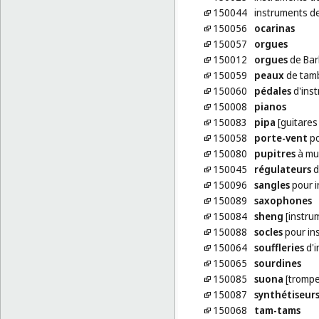
150044
instruments d
150056
ocarinas
150057
orgues
150012
orgues
de Bar
150059
peaux
de tam
150060
pédales
d'ins
150008
pianos
150083
pipa
[guitares
150058
porte-vent
po
150080
pupitres
à mu
150045
régulateurs
d
150096
sangles
pour i
150089
saxophones
150084
sheng
[instru
150088
socles
pour in
150064
souffleries
d'i
150065
sourdines
150085
suona
[trompe
150087
synthétiseur
150068
tam-tams