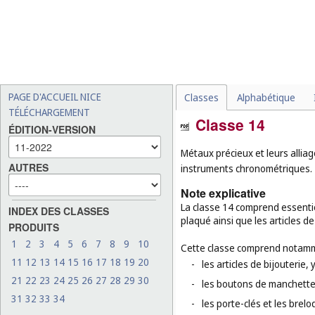
PAGE D'ACCUEIL NICE
Classes
Alphabétique
TÉLÉCHARGEMENT
Classe 14
ÉDITION-VERSION
Métaux précieux et leurs alliage
AUTRES
instruments chronométriques.
Note explicative
La classe 14 comprend essenti
INDEX DES CLASSES
plaqué ainsi que les articles de 
PRODUITS
1
2
3
4
5
6
7
8
9
10
Cette classe comprend notamm
11
12
13
14
15
16
17
18
19
20
-
les articles de bijouterie, 
21
22
23
24
25
26
27
28
29
30
-
les boutons de manchettes,
31
32
33
34
-
les porte-clés et les brel