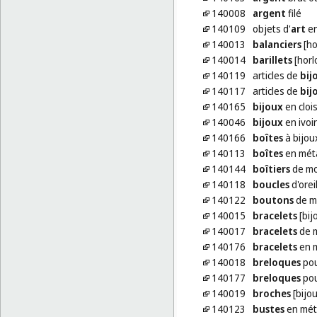
140008
argent
filé
140109
objets d'
art
en
140013
balanciers
[ho
140014
barillets
[horl
140119
articles de
bij
140117
articles de
bij
140165
bijoux
en cloi
140046
bijoux
en ivoi
140166
boîtes
à bijou
140113
boîtes
en mét
140144
boîtiers
de mo
140118
boucles
d'orei
140122
boutons
de m
140015
bracelets
[bij
140017
bracelets
de 
140176
bracelets
en m
140018
breloques
pou
140177
breloques
pou
140019
broches
[bijou
140123
bustes
en mét