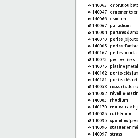
140063
or
brut ou bat
140047
ornements
en
140066
osmium
140067
palladium
140004
parures
d'amb
140070
perles
[bijoute
140005
perles
d'ambr
140167
perles
pour la 
140073
pierres
fines
140075
platine
[métal
140162
porte-clés
[an
140181
porte-clés
rét
140058
ressorts
de mo
140082
réveille-mati
140083
rhodium
140170
rouleaux
à bi
140085
ruthénium
140095
spinelles
[pier
140096
statues
en mé
140097
strass