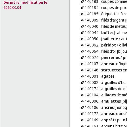
140183
coupes commém
Dernière modification le:
2026.06.04
140184
coupes de prix
140185
étiquettes à 
140009
filés
d'argent [
140040
filés
de métaux 
140044
boîtes
[cabine
140050
joaillerie
/ art
140062
péridot
/
oliv
140064
filés
d'or [bijou
140074
pierreries
/
pi
140107
anneaux
[bijo
140146
statuettes
en
140001
agates
140002
aiguilles
d'hor
140174
aiguilles
de m
140104
alliages
de mé
140006
amulettes
[bi
140106
ancres
[horlog
140172
anneaux
brisé
140169
apprêts
pour l
140163
argent
brut o