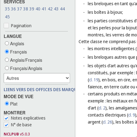
SERVICES
-
les breloques en tant qu'ar
35
36
37
38
39
40
41
42
43
44
-
les boîtes à bijoux;
45
-
les parties constitutives d
Pagination
et les perles pour la bijou
montres, les verres de mo
LANGUE
Cette classe ne comprend pas
Anglais
-
les montres intelligentes (
Français
-
les breloques autres que p
Anglais/Français
-
les objets d'art autres qu
Français/Anglais
constitués, par exemple :
(
cl. 19
), en bois, en cire, 
faïence, en terre cuite ou 
LIENS VERS DES OFFICES DES MARQUES
-
certains produits en méta
MODE DE VUE
exemple : les métaux en fe
Plat
d'art (
cl. 2
), les amalgames
MONTRER
contacts électriques (
cl. 9
)
Notes explicatives
argent (
cl. 26
), les boîtes 
N° de base
NCLPUB
v5.0.3