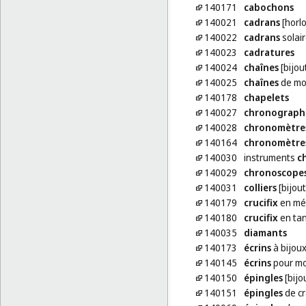
140171
cabochons
140021
cadrans
[horlo
140022
cadrans
solai
140023
cadratures
140024
chaînes
[bijou
140025
chaînes
de mo
140178
chapelets
140027
chronograph
140028
chronomètre
140164
chronomètre
140030
instruments
c
140029
chronoscope
140031
colliers
[bijout
140179
crucifix
en mét
140180
crucifix
en tan
140035
diamants
140173
écrins
à bijou
140145
écrins
pour mo
140150
épingles
[bijo
140151
épingles
de c