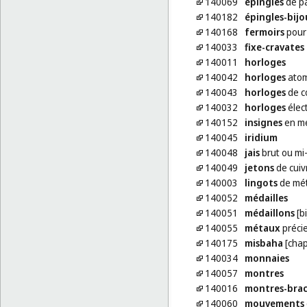
140069
épingles
de p
140182
épingles-bijo
140168
fermoirs
pour 
140033
fixe-cravates
140011
horloges
140042
horloges
atom
140043
horloges
de co
140032
horloges
élec
140152
insignes
en mé
140045
iridium
140048
jais
brut ou mi
140049
jetons
de cuiv
140003
lingots
de mét
140052
médailles
140051
médaillons
[bi
140055
métaux
précie
140175
misbaha
[chap
140034
monnaies
140057
montres
140016
montres-brac
140060
mouvements