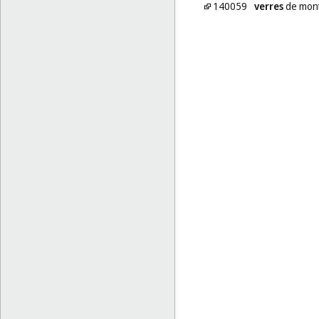
140059
verres
de mon