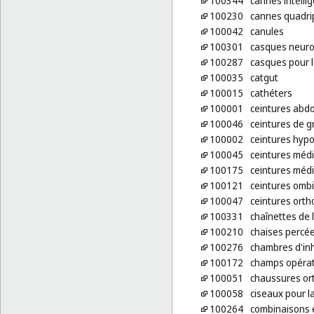
100344
cannes intelli
100230
cannes quadri
100042
canules
100301
casques neuro
100287
casques pour le
100035
catgut
100015
cathéters
100001
ceintures abd
100046
ceintures de 
100002
ceintures hyp
100045
ceintures médi
100175
ceintures médi
100121
ceintures ombi
100047
ceintures ort
100331
chaînettes de 
100210
chaises percé
100276
chambres d'inh
100172
champs opérato
100051
chaussures or
100058
ciseaux pour la
100264
combinaisons 