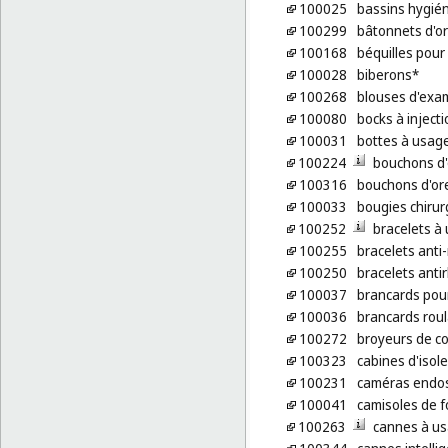
100025
bassins hygié
100299
bâtonnets d'or
100168
béquilles pour
100028
biberons*
100268
blouses d'exa
100080
bocks à inject
100031
bottes à usag
100224
bouchons d'o
100316
bouchons d'ore
100033
bougies chirur
100252
bracelets à
100255
bracelets ant
100250
bracelets ant
100037
brancards pou
100036
brancards rou
100272
broyeurs de c
100323
cabines d'isol
100231
caméras endos
100041
camisoles de f
100263
cannes à us