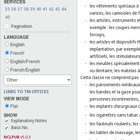
SERVICES
-
les vêtements spéciaux à 
35
36
37
38
39
40
41
42
43
44
varices, les camisoles de
45
-
les articles, instruments 
Pagination
exemple : les coupes menst
forceps;
LANGUAGE
-
les articles et dispositif
English
implantation, par exemple 
French
artificiels, les stimulate
English/French
-
les meubles spécialement 
French/English
ou dentaire, les matelas à
Cette classe ne comprend pas
-
les pansements médicaux e
LINKS TO TM OFFICES
les bandes et la gaze pou
VIEW MODE
personnes incontinentes,
Flat
-
les implants chirurgicaux 
SHOW
-
les cigarettes sans tabac 
Explanatory Notes
-
les fauteuils roulants, le
Basic No.
-
les tables de massage, les
NCLPUB
v5.0.3