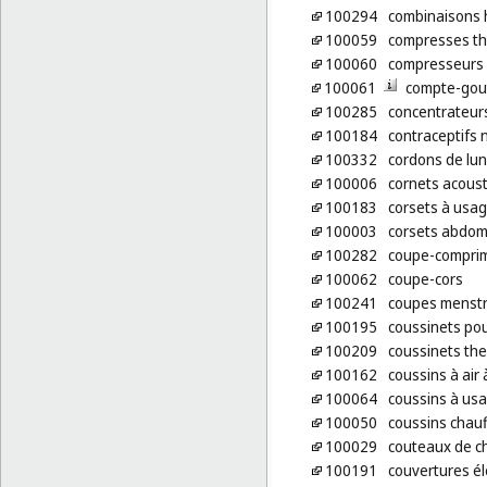
100294
combinaisons 
100059
compresses the
100060
compresseurs [
100061
compte-gout
100285
concentrateur
100184
contraceptifs 
100332
cordons de lun
100006
cornets acous
100183
corsets à usag
100003
corsets abdom
100282
coupe-compri
100062
coupe-cors
100241
coupes menstr
100195
coussinets pou
100209
coussinets th
100162
coussins à air
100064
coussins à us
100050
coussins chauf
100029
couteaux de ch
100191
couvertures él