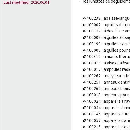
-
les lunettes de déguiseme
Last modified:
2026.06.04
100238
abaisse-langu
100007
agrafes chirur
100327
aides à la ma
100008
aiguilles à us
100199
aiguilles d'ac
100009
aiguilles pour 
100312
aimants théra
100013
alaises
/ alèse
100017
ampoules radi
100267
analyseurs de 
100251
anneaux anti
100269
anneaux bioma
100018
anneaux pour ca
100024
appareils à ra
100044
appareils à rin
100345
appareils auto
100057
appareils d'an
100215
appareils d'ex