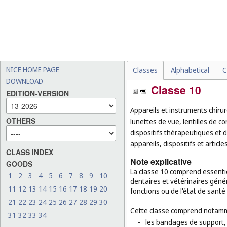
NICE HOME PAGE
Classes
Alphabetical
C
DOWNLOAD
Classe 10
EDITION-VERSION
Appareils et instruments chirur
OTHERS
lunettes de vue, lentilles de co
dispositifs thérapeutiques et
appareils, dispositifs et article
CLASS INDEX
Note explicative
GOODS
La classe 10 comprend essentie
1
2
3
4
5
6
7
8
9
10
dentaires et vétérinaires génér
11
12
13
14
15
16
17
18
19
20
fonctions ou de l'état de santé
21
22
23
24
25
26
27
28
29
30
Cette classe comprend notamm
31
32
33
34
-
les bandages de support,