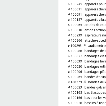
100245
appareils pour
100011
appareils thér
100091
appareils thé
100157
appareils vibra
100065
articles de cou
100038
articles ortho
100239
aspirateurs n
100266
attache-sucet
100293
audiomètre
100286
bandages de 
100022
bandages élas
100039
bandages hern
100020
bandages ortho
100206
bandages plât
100265
bandes d'acup
100279
bandes de k
100023
bandes galvan
100165
bas élastiques
100166
bas pour les v
100026
bassins à usa