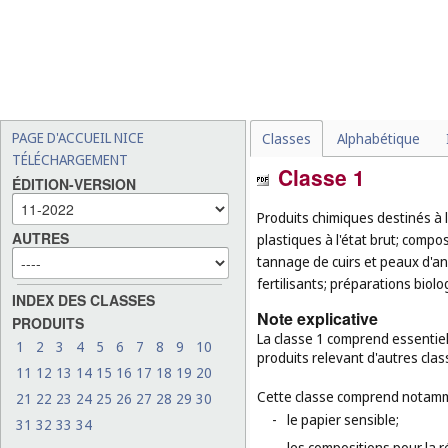
PAGE D'ACCUEIL NICE
Classes
Alphabétique
TÉLÉCHARGEMENT
Classe 1
ÉDITION-VERSION
Produits chimiques destinés à l'i
AUTRES
plastiques à l'état brut; compo
tannage de cuirs et peaux d'an
fertilisants; préparations biolo
INDEX DES CLASSES
Note explicative
PRODUITS
La classe 1 comprend essentiell
1
2
3
4
5
6
7
8
9
10
produits relevant d'autres clas
11
12
13
14
15
16
17
18
19
20
Cette classe comprend notamm
21
22
23
24
25
26
27
28
29
30
-
le papier sensible;
31
32
33
34
-
les compositions pour la 