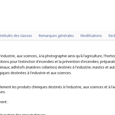
Intitulés des classes
Remarques générales
Modifications
Rec
ndustrie, aux sciences, à la photographie ainsi qu'à l'agriculture, l'horticul
sitions pour l'extinction d'incendies et la prévention d'incendies; prépar
imaux; adhésifs (matières collantes) destinés à l'industrie; mastics et a
giques destinées à l'industrie et aux sciences.
ement les produits chimiques destinés à l'industrie, aux sciences et à l'a
ses.
ent :
réparation des pneumatiques;