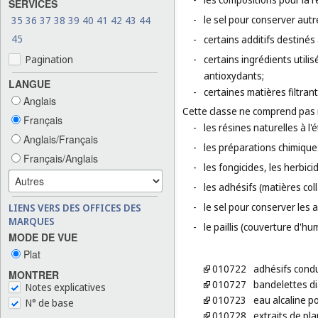
SERVICES
-
le sel pour conserver autr
35
36
37
38
39
40
41
42
43
44
45
-
certains additifs destinés 
Pagination
-
certains ingrédients utili
antioxydants;
LANGUE
-
certaines matières filtra
Anglais
Cette classe ne comprend pas
Français
-
les résines naturelles à l'é
Anglais/Français
-
les préparations chimique
Français/Anglais
-
les fongicides, les herbic
-
les adhésifs (matières col
-
le sel pour conserver les a
LIENS VERS DES OFFICES DES
MARQUES
-
le paillis (couverture d'hu
MODE DE VUE
Plat
010722
adhésifs cond
MONTRER
010727
bandelettes di
Notes explicatives
010723
eau alcaline po
N° de base
010728
extraits de pla