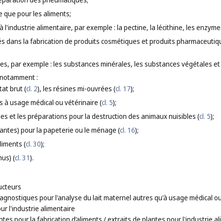
e que pour les aliments;
à l'industrie alimentaire, par exemple : la pectine, la lécithine, les enzy
sés dans la fabrication de produits cosmétiques et produits pharmaceutiqu
ntes, par exemple : les substances minérales, les substances végétales et
 notamment :
tat brut (
cl. 2
), les résines mi-ouvrées (
cl. 17
);
s à usage médical ou vétérinaire (
cl. 5
);
ides et les préparations pour la destruction des animaux nuisibles (
cl. 5
);
lantes) pour la papeterie ou le ménage (
cl. 16
);
liments (
cl. 30
);
mus) (
cl. 31
).
ucteurs
agnostiques pour l'analyse du lait maternel autres qu'à usage médical ou
ur l'industrie alimentaire
ntes pour la fabrication d’aliments
/ extraits de plantes pour l'industrie a